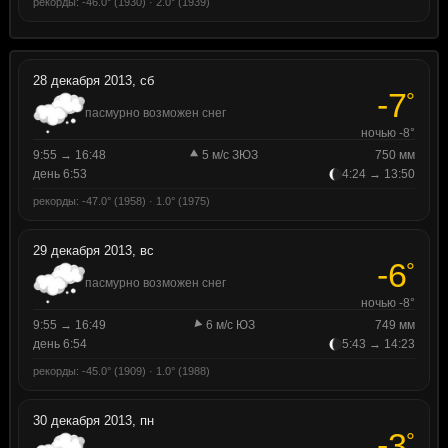
рекорды: -46.0° (1930) · 2.0° (1939)
28 декабря 2013, сб
-7
°
пасмурно возможен снег
ночью -8°
9:55 → 16:48
5 м/с ЗЮЗ
750 мм
день 6:53
4:24 → 13:50
рекорды: -47.0° (1958) · 1.0° (1975)
29 декабря 2013, вс
-6
°
пасмурно возможен снег
ночью -8°
9:55 → 16:49
6 м/с ЮЗ
749 мм
день 6:54
5:43 → 14:23
рекорды: -45.0° (1909) · 1.0° (1988)
30 декабря 2013, пн
-3
°