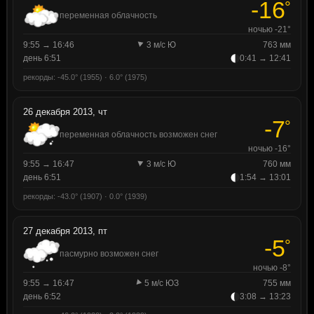
-16
°
переменная облачность
ночью -21°
9:55 → 16:46
3 м/с Ю
763 мм
день 6:51
0:41 → 12:41
рекорды: -45.0° (1955) · 6.0° (1975)
26 декабря 2013, чт
-7
°
переменная облачность возможен снег
ночью -16°
9:55 → 16:47
3 м/с Ю
760 мм
день 6:51
1:54 → 13:01
рекорды: -43.0° (1907) · 0.0° (1939)
27 декабря 2013, пт
-5
°
пасмурно возможен снег
ночью -8°
9:55 → 16:47
5 м/с ЮЗ
755 мм
день 6:52
3:08 → 13:23