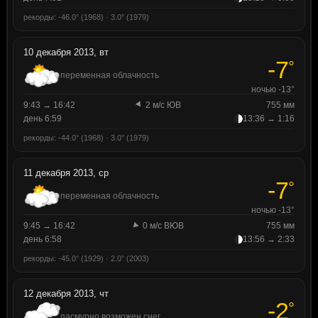
рекорды: -46.0° (1968) · 3.0° (1979)
10 декабря 2013, вт
-7
°
переменная облачность
ночью -13°
9:43 → 16:42
2 м/с ЮВ
755 мм
день 6:59
13:36 → 1:16
рекорды: -44.0° (1968) · 3.0° (1979)
11 декабря 2013, ср
-7
°
переменная облачность
ночью -13°
9:45 → 16:42
0 м/с ВЮВ
755 мм
день 6:58
13:56 → 2:33
рекорды: -45.0° (1929) · 2.0° (2003)
12 декабря 2013, чт
-2
°
пасмурно возможен снег