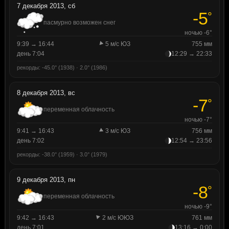
7 декабря 2013, сб
-5
°
пасмурно возможен снег
ночью -6°
9:39 → 16:44
5 м/с ЮЗ
755 мм
день 7:04
12:29 → 22:33
рекорды: -45.0° (1938) · 2.0° (1986)
8 декабря 2013, вс
-7
°
переменная облачность
ночью -7°
9:41 → 16:43
3 м/с ЮЗ
756 мм
день 7:02
12:54 → 23:56
рекорды: -38.0° (1959) · 3.0° (1979)
9 декабря 2013, пн
-8
°
переменная облачность
ночью -9°
9:42 → 16:43
2 м/с ЮЮЗ
761 мм
день 7:01
13:16 → 0:00