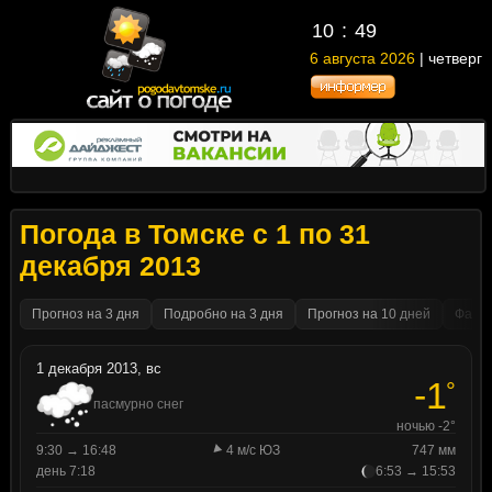
10
49
6 августа 2026
| четверг
Погода в Томске с 1 по 31
декабря 2013
Прогноз на 3 дня
Подробно на 3 дня
Прогноз на 10 дней
Факти
1 декабря 2013, вс
-1
°
пасмурно снег
ночью -2°
9:30 → 16:48
4 м/с ЮЗ
747 мм
день 7:18
6:53 → 15:53