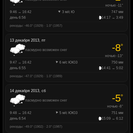
ночью -11°
9:46 → 16:42
3 м/с Ю
747 мм
день 6:56
14:17 → 3:49
рекорды: -46.0° (1929) · 1.0° (1957)
13 декабря 2013, пт
-8
°
пасмурно возможен снег
ночью -13°
9:47 → 16:42
6 м/с ЮЮЗ
750 мм
день 6:55
14:41 → 5:02
рекорды: -47.0° (1929) · 1.0° (1989)
14 декабря 2013, сб
-5
°
пасмурно возможен снег
ночью -8°
9:48 → 16:42
5 м/с ЮЮЗ
751 мм
день 6:54
15:09 → 6:12
рекорды: -49.0° (1902) · 2.0° (1987)