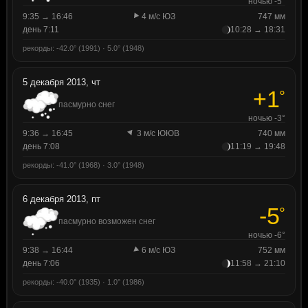
ночью -5°
9:35 → 16:46
4 м/с ЮЗ
747 мм
день 7:11
10:28 → 18:31
рекорды: -42.0° (1991) · 5.0° (1948)
5 декабря 2013, чт
+1
°
пасмурно снег
ночью -3°
9:36 → 16:45
3 м/с ЮЮВ
740 мм
день 7:08
11:19 → 19:48
рекорды: -41.0° (1968) · 3.0° (1948)
6 декабря 2013, пт
-5
°
пасмурно возможен снег
ночью -6°
9:38 → 16:44
6 м/с ЮЗ
752 мм
день 7:06
11:58 → 21:10
рекорды: -40.0° (1935) · 1.0° (1986)