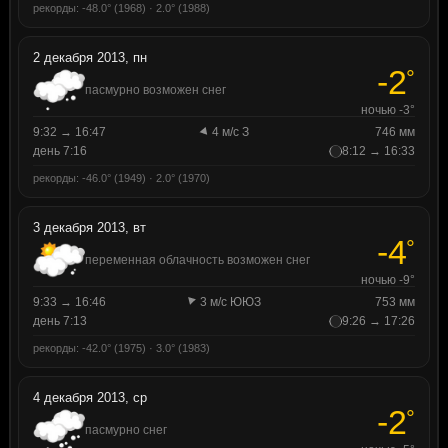
рекорды: -48.0° (1968) · 2.0° (1988)
2 декабря 2013, пн
-2
°
пасмурно возможен снег
ночью -3°
9:32 → 16:47
4 м/с З
746 мм
день 7:16
8:12 → 16:33
рекорды: -46.0° (1949) · 2.0° (1970)
3 декабря 2013, вт
-4
°
переменная облачность возможен снег
ночью -9°
9:33 → 16:46
3 м/с ЮЮЗ
753 мм
день 7:13
9:26 → 17:26
рекорды: -42.0° (1975) · 3.0° (1983)
4 декабря 2013, ср
-2
°
пасмурно снег