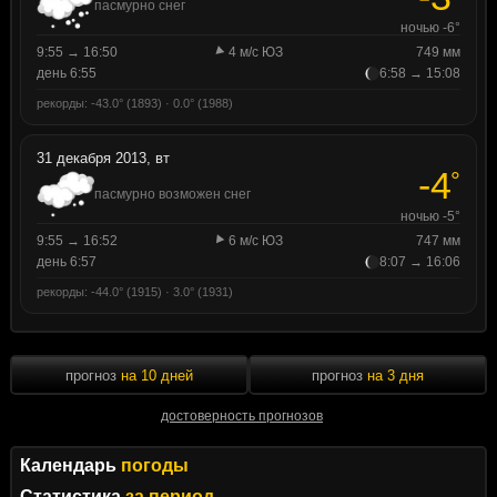
пасмурно снег
ночью -6°
9:55 → 16:50
4 м/с ЮЗ
749 мм
день 6:55
6:58 → 15:08
рекорды: -43.0° (1893) · 0.0° (1988)
31 декабря 2013, вт
-4
°
пасмурно возможен снег
ночью -5°
9:55 → 16:52
6 м/с ЮЗ
747 мм
день 6:57
8:07 → 16:06
рекорды: -44.0° (1915) · 3.0° (1931)
прогноз
на 10 дней
прогноз
на 3 дня
достоверность прогнозов
Календарь
погоды
Статистика
за период