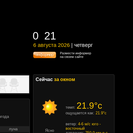
0
21
0
21
6 августа 2026
| четверг
6 августа 2026 | четверг
Размести информер
на своем сайте
Сейчас
за окном
21.9°c
темп:
ощущается как:
21.9°c
огода
ветер:
4-6 м/с юго -
восточный
луна
Ясно
давление:
750.0 мм.р.с.