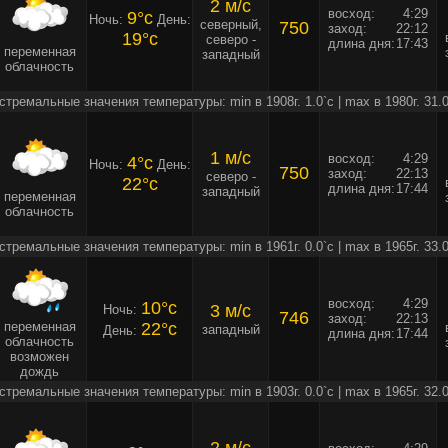
2 м/c
восход:
4:29
9°c
Ночь:
День:
северный,
750
заход:
22:12
19°c
северо -
длина дня:
17:43
переменная
западный
облачность
стремальные значения температуры: min в 1908г. 1.0`c | max в 1980г. 31.0
1 м/c
восход:
4:29
4°c
Ночь:
День:
750
заход:
22:13
северо -
22°c
длина дня:
17:44
западный
переменная
облачность
стремальные значения температуры: min в 1961г. 0.0`c | max в 1965г. 33.0
восход:
4:29
10°c
3 м/c
Ночь:
746
заход:
22:13
переменная
22°c
западный
День:
длина дня:
17:44
облачность
возможен
дождь
стремальные значения температуры: min в 1903г. 0.0`c | max в 1965г. 32.0