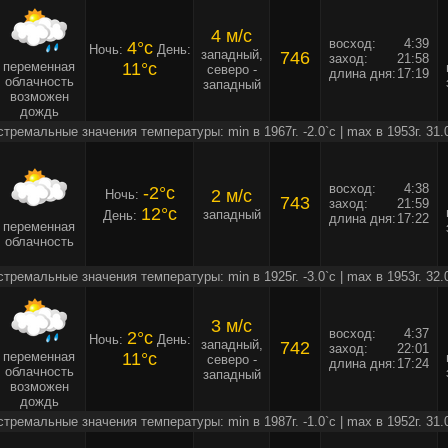
4 м/c
восход:
4:39
4°c
Ночь:
День:
западный,
746
заход:
21:58
переменная
11°c
северо -
длина дня:
17:19
облачность
западный
возможен
дождь
стремальные значения температуры: min в 1967г. -2.0`c | max в 1953г. 31.
восход:
4:38
-2°c
2 м/c
Ночь:
743
заход:
21:59
12°c
западный
День:
длина дня:
17:22
переменная
облачность
стремальные значения температуры: min в 1925г. -3.0`c | max в 1953г. 32.
3 м/c
восход:
4:37
2°c
Ночь:
День:
западный,
742
заход:
22:01
переменная
11°c
северо -
длина дня:
17:24
облачность
западный
возможен
дождь
стремальные значения температуры: min в 1987г. -1.0`c | max в 1952г. 31.