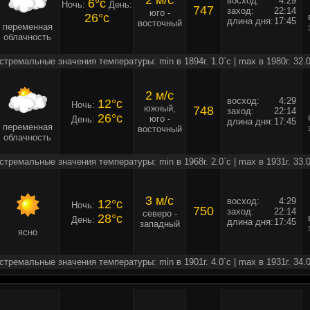
2 м/c
восход:
4:29
6°c
Ночь:
День:
747
заход:
22:14
юго -
26°c
длина дня:
17:45
восточный
переменная
облачность
стремальные значения температуры: min в 1894г. 1.0`c | max в 1980г. 32.0
2 м/c
восход:
4:29
12°c
Ночь:
южный,
748
заход:
22:14
26°c
юго -
День:
длина дня:
17:45
переменная
восточный
облачность
стремальные значения температуры: min в 1968г. 2.0`c | max в 1931г. 33.0
3 м/c
восход:
4:29
12°c
Ночь:
750
заход:
22:14
северо -
28°c
День:
длина дня:
17:45
западный
ясно
стремальные значения температуры: min в 1901г. 4.0`c | max в 1931г. 34.0