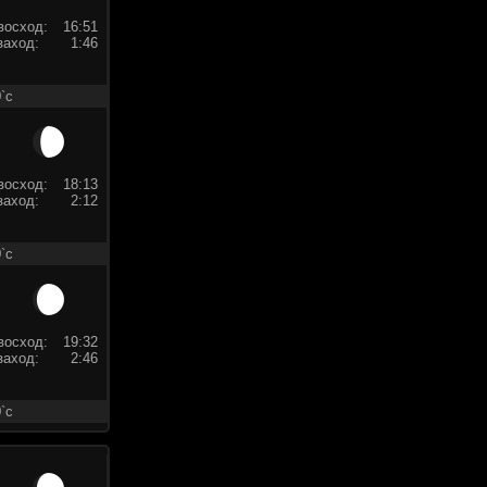
восход:
16:51
заход:
1:46
`c
восход:
18:13
заход:
2:12
`c
восход:
19:32
заход:
2:46
`c