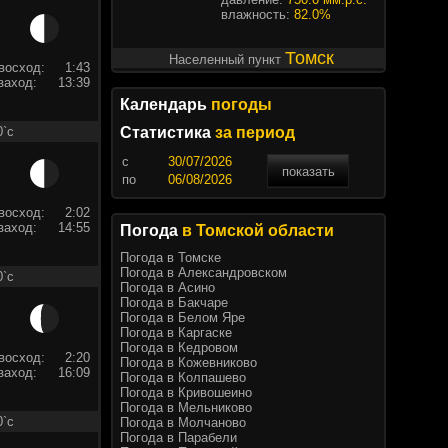
влажность:
82.0%
Томск
Населенный пункт
восход:
1:43
заход:
13:39
Календарь
погоды
0`c
Статистика
за период
c
показать
по
восход:
2:02
заход:
14:55
Погода
в Томской области
Погода в Томске
Погода в Александровском
0`c
Погода в Асино
Погода в Бакчаре
Погода в Белом Яре
Погода в Каргаске
Погода в Кедровом
восход:
2:20
Погода в Кожевниково
заход:
16:09
Погода в Колпашево
Погода в Кривошеино
Погода в Мельниково
0`c
Погода в Молчаново
Погода в Парабели