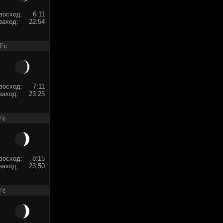
восход:
6:11
заход:
22:54
0`c
восход:
7:11
заход:
23:25
`c
восход:
8:15
заход:
23:50
`c