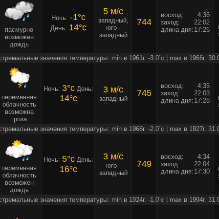
5 м/c
восход:
4:36
-1°c
Ночь:
западный,
744
заход:
22:02
14°c
юго -
День:
пасмурно
длина дня:
17:26
западный
возможен
дождь
стремальные значения температуры: min в 1961г. -3.0`c | max в 1966г. 30.
восход:
4:35
3°c
3 м/c
Ночь:
День:
745
заход:
22:03
переменная
14°c
западный
длина дня:
17:28
облачность
возможна
гроза
стремальные значения температуры: min в 1968г. -2.0`c | max в 1927г. 31.
3 м/c
восход:
4:34
5°c
Ночь:
День:
749
заход:
22:04
юго -
переменная
16°c
длина дня:
17:30
западный
облачность
возможен
дождь
стремальные значения температуры: min в 1924г. -1.0`c | max в 1994г. 31.