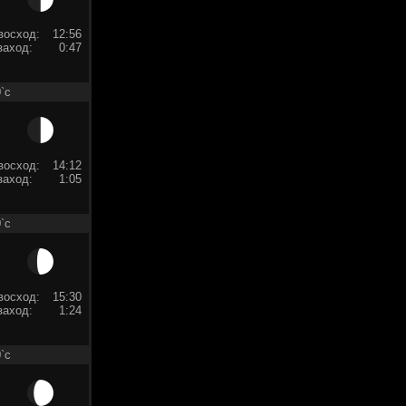
восход:
12:56
заход:
0:47
`c
восход:
14:12
заход:
1:05
`c
восход:
15:30
заход:
1:24
`c