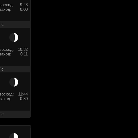
восход:
9:23
заход:
0:00
`c
восход:
10:32
заход:
0:11
`c
восход:
11:44
заход:
0:30
`c