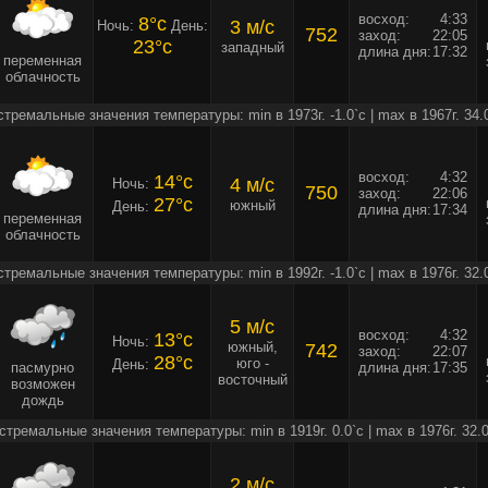
восход:
4:33
8°c
3 м/c
Ночь:
День:
752
заход:
22:05
23°c
западный
длина дня:
17:32
переменная
облачность
стремальные значения температуры: min в 1973г. -1.0`c | max в 1967г. 34.
восход:
4:32
14°c
4 м/c
Ночь:
750
заход:
22:06
27°c
южный
День:
длина дня:
17:34
переменная
облачность
стремальные значения температуры: min в 1992г. -1.0`c | max в 1976г. 32.
5 м/c
восход:
4:32
13°c
Ночь:
южный,
742
заход:
22:07
28°c
юго -
День:
пасмурно
длина дня:
17:35
восточный
возможен
дождь
стремальные значения температуры: min в 1919г. 0.0`c | max в 1976г. 32.0
2 м/c