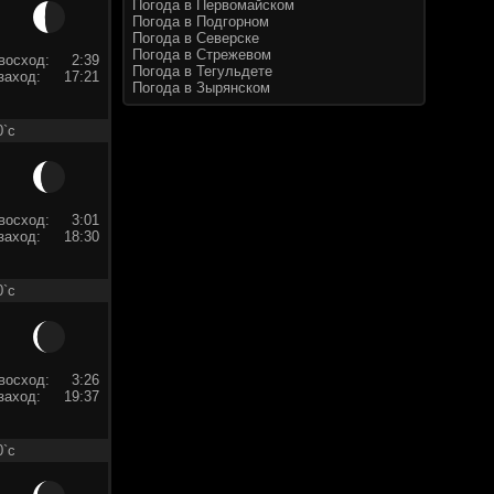
Погода в Первомайском
Погода в Подгорном
Погода в Северске
Погода в Стрежевом
восход:
2:39
Погода в Тегульдете
заход:
17:21
Погода в Зырянском
0`c
восход:
3:01
заход:
18:30
0`c
восход:
3:26
заход:
19:37
0`c