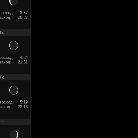
восход:
3:57
заход:
20:37
0`c
восход:
4:34
заход:
21:31
0`c
восход:
5:19
заход:
22:16
`c