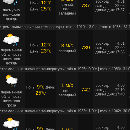
восход:
4:31
12°c
Ночь:
южный,
737
заход:
22:08
25°c
юго -
День:
пасмурно
длина дня:
17:37
западный
возможен
дождь
стремальные значения температуры: min в 1919г. -3.0`c | max в 1953г. 31.
восход:
4:31
12°c
3 м/c
Ночь:
739
заход:
22:09
переменная
23°c
западный
День:
длина дня:
17:38
облачность
возможен
дождь
стремальные значения температуры: min в 1925г. 0.0`c | max в 1983г. 31.0
1 м/c
восход:
4:30
9°c
Ночь:
День:
742
заход:
22:10
юго -
переменная
25°c
длина дня:
17:40
западный
облачность
возможна
гроза
стремальные значения температуры: min в 1933г. 1.0`c | max в 1942г. 30.0
восход:
4:30
9°c
1 м/c
Ночь:
День: