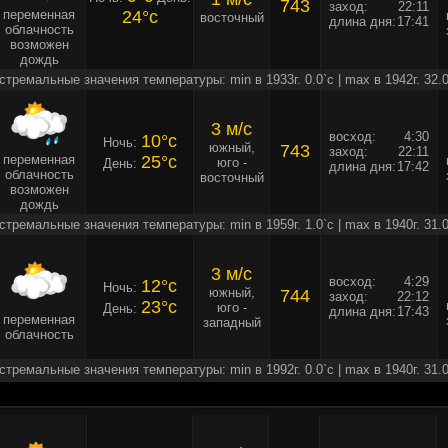
743
заход:
22:11
переменная
24°c
восточный
длина дня:
17:41
облачность
возможен
дождь
стремальные значения температуры: min в 1933г. 0.0`c | max в 1942г. 32.0
3 м/c
восход:
4:30
10°c
Ночь:
южный,
743
заход:
22:11
переменная
25°c
юго -
День:
длина дня:
17:42
облачность
восточный
возможен
дождь
стремальные значения температуры: min в 1959г. 1.0`c | max в 1940г. 31.0
3 м/c
восход:
4:29
12°c
Ночь:
южный,
744
заход:
22:12
23°c
юго -
День:
длина дня:
17:43
переменная
западный
облачность
стремальные значения температуры: min в 1992г. 0.0`c | max в 1940г. 31.0