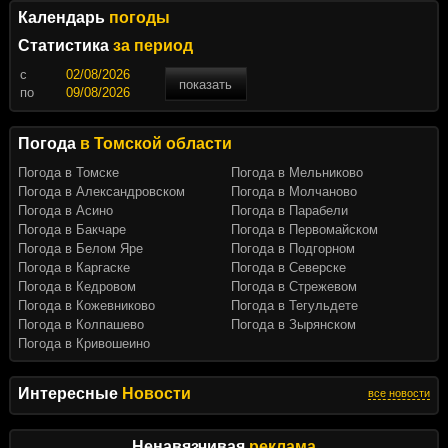
Календарь
погоды
Статистика
за период
c
показать
по
Погода
в Томской области
Погода в Томске
Погода в Мельниково
Погода в Александровском
Погода в Молчаново
Погода в Асино
Погода в Парабели
Погода в Бакчаре
Погода в Первомайском
Погода в Белом Яре
Погода в Подгорном
Погода в Каргаске
Погода в Северске
Погода в Кедровом
Погода в Стрежевом
Погода в Кожевниково
Погода в Тегульдете
Погода в Колпашево
Погода в Зырянском
Погода в Кривошеино
Интересные
Новости
все новости
Ненавязчивая
реклама