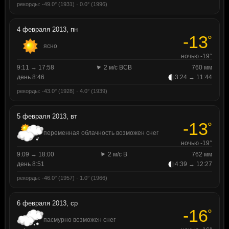
рекорды: -49.0° (1931) · 0.0° (1996)
4 февраля 2013, пн
-13
°
ясно
ночью -19°
9:11 → 17:58
2 м/с ВСВ
760 мм
день 8:46
3:24 → 11:44
рекорды: -43.0° (1928) · 4.0° (1939)
5 февраля 2013, вт
-13
°
переменная облачность возможен снег
ночью -19°
9:09 → 18:00
2 м/с В
762 мм
день 8:51
4:39 → 12:27
рекорды: -46.0° (1957) · 1.0° (1966)
6 февраля 2013, ср
-16
°
пасмурно возможен снег