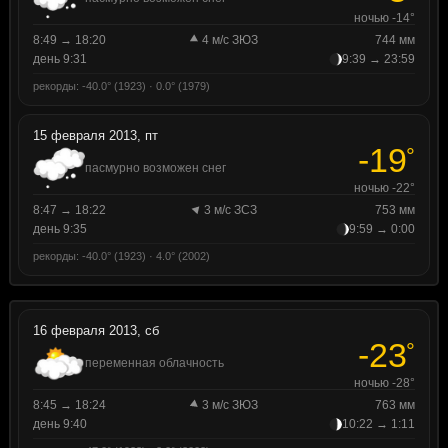
ночью -14°
8:49 → 18:20
4 м/с ЗЮЗ
744 мм
день 9:31
9:39 → 23:59
рекорды: -40.0° (1923) · 0.0° (1979)
15 февраля 2013, пт
-19
°
пасмурно возможен снег
ночью -22°
8:47 → 18:22
3 м/с ЗСЗ
753 мм
день 9:35
9:59 → 0:00
рекорды: -40.0° (1923) · 4.0° (2002)
16 февраля 2013, сб
-23
°
переменная облачность
ночью -28°
8:45 → 18:24
3 м/с ЗЮЗ
763 мм
день 9:40
10:22 → 1:11