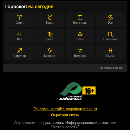
Гороскоп
на сегодня
♈
♉
♊
♋
Овен
Телец
Близнецы
Рак
♌
♍
♎
♏
Лев
Дева
Весы
Скорпион
♐
♑
♒
♓
Стрелец
Козерог
Водолей
Рыбы
на ближайшие дни
Реклама на сайте pogodavtomske.ru
Обратная связь
Информация предоставлена
Информационным агенством
"Метеоновости"