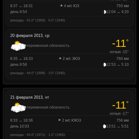
8:37 → 18:31
4 м/с ЮЗ
755 мм
день 9:54
12:04 → 4:20
рекорды: -41.0° (1969) · 6.0° (1946)
20 февраля 2013, ср
-11
°
переменная облачность
ночью -15°
8:35 → 18:33
2 м/с ЗЮЗ
760 мм
день 9:58
12:53 → 5:10
рекорды: -44.0° (1898) · 3.0° (1946)
21 февраля 2013, чт
-11
°
переменная облачность
ночью -17°
8:33 → 18:36
2 м/с ЮЮЗ
756 мм
день 10:03
13:51 → 5:51
рекорды: -43.0° (1971) · 1.0° (1960)