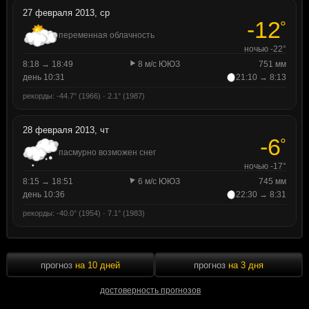
27 февраля 2013, ср
-12
°
переменная облачность
ночью -22°
8:18 → 18:49
8 м/с ЮЮЗ
751 мм
день 10:31
21:10 → 8:13
рекорды: -44.7° (1966) · 2.1° (1987)
28 февраля 2013, чт
-6
°
пасмурно возможен снег
ночью -17°
8:15 → 18:51
6 м/с ЮЮЗ
745 мм
день 10:36
22:30 → 8:31
рекорды: -40.0° (1954) · 7.1° (1983)
прогноз
на 10 дней
прогноз
на 3 дня
достоверность прогнозов