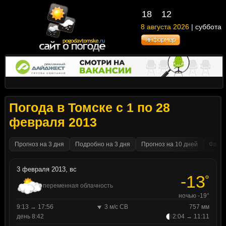
18
:
12
8 августа 2026
| суббота
Погода в Томске с 1 по 28
февраля 2013
Прогноз на 3 дня
Подробно на 3 дня
Прогноз на 10 дней
Факти
3 февраля 2013, вс
-13
°
переменная облачность
ночью -19°
9:13 → 17:56
3 м/с СВ
757 мм
день 8:42
2:04 → 11:11