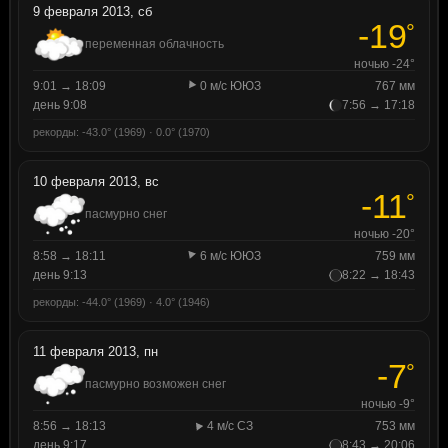
9 февраля 2013, сб
-19
°
переменная облачность
ночью -24°
9:01 → 18:09
0 м/с ЮЮЗ
767 мм
день 9:08
7:56 → 17:18
рекорды: -43.0° (1969) · 0.0° (1970)
10 февраля 2013, вс
-11
°
пасмурно снег
ночью -20°
8:58 → 18:11
6 м/с ЮЮЗ
759 мм
день 9:13
8:22 → 18:43
рекорды: -44.0° (1969) · 4.0° (1946)
11 февраля 2013, пн
-7
°
пасмурно возможен снег
ночью -9°
8:56 → 18:13
4 м/с СЗ
753 мм
день 9:17
8:43 → 20:06