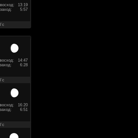
восход:
13:19
заход:
5:57
0`c
восход:
14:47
заход:
6:28
0`c
восход:
16:20
заход:
6:51
0`c