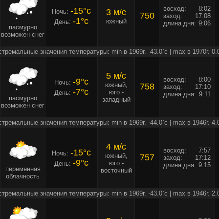
восход:
8:02
-15°c
3 м/c
Ночь:
750
заход:
17:08
-1°c
южный
День:
длина дня:
9:06
пасмурно
возможен снег
стремальные значения температуры: min в 1969г. -43.0`c | max в 1970г. 0.
5 м/c
восход:
8:00
-9°c
Ночь:
южный,
758
заход:
17:10
-7°c
юго -
День:
длина дня:
9:11
пасмурно
западный
возможен снег
стремальные значения температуры: min в 1969г. -44.0`c | max в 1946г. 4.
4 м/c
восход:
7:57
-15°c
Ночь:
южный,
757
заход:
17:12
-9°c
юго -
День:
длина дня:
9:15
переменная
восточный
облачность
стремальные значения температуры: min в 1969г. -43.0`c | max в 1946г. 2.