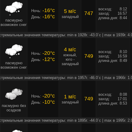
восход:
8:12
-16°c
5 м/c
Ночь:
747
заход:
16:57
-16°c
западный
День:
длина дня:
8:44
пасмурно
возможен снег
стремальные значения температуры: min в 1928г. -43.0`c | max в 1939г. 4.
4 м/c
восход:
8:10
-20°c
Ночь:
южный,
749
заход:
16:59
-12°c
юго -
День:
длина дня:
8:49
пасмурно
западный
возможен снег
стремальные значения температуры: min в 1957г. -46.0`c | max в 1966г. 1.
восход:
8:08
-20°c
1 м/c
Ночь:
749
заход:
17:01
-10°c
западный
День:
длина дня:
8:53
пасмурно без
осадков
стремальные значения температуры: min в 1895г. -44.0`c | max в 1995г. 2.