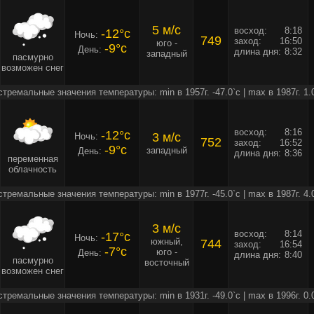
5 м/c
восход:
8:18
-12°c
Ночь:
749
заход:
16:50
юго -
-9°c
День:
длина дня:
8:32
западный
пасмурно
возможен снег
стремальные значения температуры: min в 1957г. -47.0`c | max в 1987г. 1.
восход:
8:16
-12°c
3 м/c
Ночь:
752
заход:
16:52
-9°c
западный
День:
длина дня:
8:36
переменная
облачность
стремальные значения температуры: min в 1977г. -45.0`c | max в 1987г. 4.
3 м/c
восход:
8:14
-17°c
Ночь:
южный,
744
заход:
16:54
-7°c
юго -
День:
длина дня:
8:40
пасмурно
восточный
возможен снег
стремальные значения температуры: min в 1931г. -49.0`c | max в 1996г. 0.