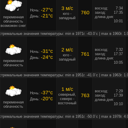
3 м/c
восход:
7:34
-27°c
Ночь:
760
заход:
17:35
юго -
-21°c
День:
длина дня:
переменная
западный
10:01
облачность
возможен снег
стремальные значения температуры: min в 1971г. -43.0`c | max в 1960г. 1.
2 м/c
восход:
7:32
-31°c
Ночь:
761
заход:
17:37
юго -
-24°c
День:
длина дня:
западный
переменная
10:05
облачность
стремальные значения температуры: min в 1951г. -41.0`c | max в 1963г. 1.
1 м/c
восход:
7:29
-37°c
Ночь:
северный,
763
заход:
17:39
-20°c
северо -
День:
длина дня:
переменная
восточный
10:10
облачность
стремальные значения температуры: min в 1951г. -50.0`c | max в 1978г. 4.