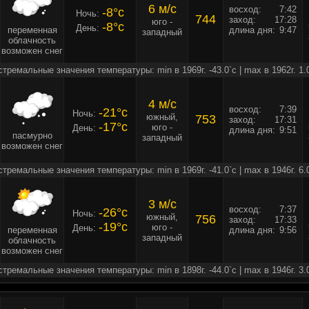
6 м/c
восход:
7:42
-8°c
Ночь:
744
заход:
17:28
юго -
-8°c
День:
переменная
длина дня:
9:47
западный
облачность
возможен снег
стремальные значения температуры: min в 1969г. -43.0`c | max в 1962г. 1.
4 м/c
восход:
7:39
-21°c
Ночь:
южный,
753
заход:
17:31
-17°c
юго -
День:
длина дня:
9:51
пасмурно
западный
возможен снег
стремальные значения температуры: min в 1969г. -41.0`c | max в 1946г. 6.
3 м/c
восход:
7:37
-26°c
Ночь:
южный,
756
заход:
17:33
-19°c
юго -
День:
переменная
длина дня:
9:56
западный
облачность
возможен снег
стремальные значения температуры: min в 1898г. -44.0`c | max в 1946г. 3.