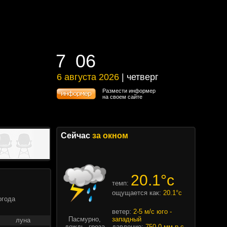
7
06
7
06
6 августа 2026
| четверг
6 августа 2026 | четверг
Размести информер
на своем сайте
Сейчас
за окном
20.1°c
темп:
ощущается как:
20.1°c
огода
ветер:
2-5 м/с юго -
Пасмурно,
западный
луна
дождь, гроза
давление:
750.0 мм.р.с.