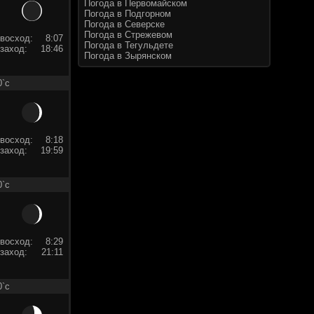
Погода в Первомайском
Погода в Подгорном
Погода в Северске
Погода в Стрежевом
восход:
8:07
Погода в Тегульдете
заход:
18:46
Погода в Зырянском
0`c
восход:
8:18
заход:
19:59
0`c
восход:
8:29
заход:
21:11
0`c