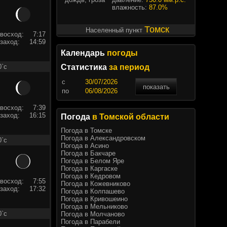
влажность:
87.0%
Томск
Населенный пункт
восход:
7:17
заход:
14:59
Календарь
погоды
0`c
Статистика
за период
c
показать
по
восход:
7:39
заход:
16:15
Погода
в Томской области
Погода в Томске
Погода в Александровском
0`c
Погода в Асино
Погода в Бакчаре
Погода в Белом Яре
Погода в Каргаске
Погода в Кедровом
восход:
7:55
Погода в Кожевниково
заход:
17:32
Погода в Колпашево
Погода в Кривошеино
Погода в Мельниково
0`c
Погода в Молчаново
Погода в Парабели