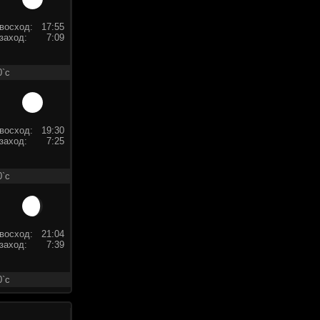
восход:
17:55
заход:
7:09
0`c
восход:
19:30
заход:
7:25
0`c
восход:
21:04
заход:
7:39
0`c