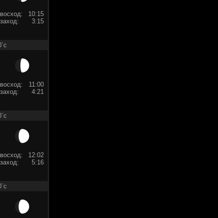
восход:
10:15
заход:
3:15
0`c
восход:
11:00
заход:
4:21
0`c
восход:
12:02
заход:
5:16
0`c