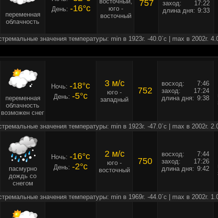
восточный,
757
заход:
17:22
-16°c
юго -
День:
длина дня:
9:33
переменная
восточный
облачность
стремальные значения температуры: min в 1923г. -40.0`c | max в 2002г. 4.
3 м/c
восход:
7:46
-18°c
Ночь:
752
заход:
17:24
юго -
-5°c
День:
переменная
длина дня:
9:38
западный
облачность
возможен снег
стремальные значения температуры: min в 1923г. -47.0`c | max в 2002г. 2.
2 м/c
восход:
7:44
-16°c
Ночь:
750
заход:
17:26
юго -
-2°c
День:
пасмурно
длина дня:
9:42
восточный
дождь со
снегом
стремальные значения температуры: min в 1969г. -44.0`c | max в 2002г. 1.