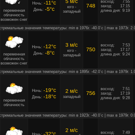
5 м/c
восход:
7:55
-11°c
Ночь:
748
заход:
17:15
юго -
-5°c
День:
переменная
длина дня:
9:19
западный
облачность
возможен снег
стремальные значения температуры: min в 1976г. -40.0`c | max в 1973г. 2.
3 м/c
восход:
7:53
-12°c
Ночь:
750
заход:
17:17
юго -
-8°c
День:
переменная
длина дня:
9:24
западный
облачность
возможен снег
стремальные значения температуры: min в 1895г. -42.0`c | max в 1979г. 1.
восход:
7:51
-19°c
2 м/c
Ночь:
756
заход:
17:19
-18°c
западный
День:
длина дня:
9:28
переменная
облачность
стремальные значения температуры: min в 1923г. -40.0`c | max в 1979г. 0.
2 м/c
восход:
7:49
-32°c
Ночь: