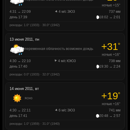
ночью +15°
4:31 → 22:09
4 м/с ЗЮЗ
737 мм
день 17:39
18:02 → 2:01
рекорды: 1.0° (1933) · 30.0° (1942)
13 июня 2011, пн
+31
°
переменная облачность возможен дождь
ночью +16°
4:30 → 22:10
4 м/с ЮЮЗ
738 мм
день 17:40
19:30 → 2:24
рекорды: 0.0° (1933) · 32.0° (1942)
14 июня 2011, вт
+19
°
ясно
ночью +16°
4:30 → 22:11
6 м/с ЗЮЗ
741 мм
день 17:41
20:48 → 2:57
рекорды: 1.0° (1959) · 31.0° (1940)