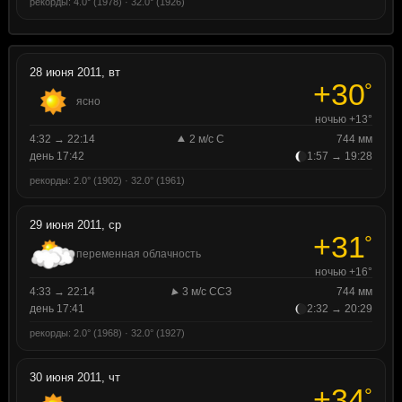
рекорды: 4.0° (1978) · 32.0° (1926)
28 июня 2011, вт
+30
°
ясно
ночью +13°
4:32 → 22:14
2 м/с С
744 мм
день 17:42
1:57 → 19:28
рекорды: 2.0° (1902) · 32.0° (1961)
29 июня 2011, ср
+31
°
переменная облачность
ночью +16°
4:33 → 22:14
3 м/с ССЗ
744 мм
день 17:41
2:32 → 20:29
рекорды: 2.0° (1968) · 32.0° (1927)
30 июня 2011, чт
+34
°