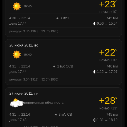
+23
°
ясно
ночью +10°
4:30 → 22:14
3 м/с С
745 мм
день 17:44
0:56 → 15:54
рекорды: 3.0° (1968) · 33.0° (1926)
26 июня 2011, вс
+22
°
ясно
ночью +10°
4:31 → 22:14
2 м/с ССВ
746 мм
день 17:44
1:12 → 17:07
рекорды: 3.0° (1912) · 32.0° (1983)
27 июня 2011, пн
+28
°
переменная облачность
ночью +13°
4:31 → 22:14
3 м/с СВ
745 мм
день 17:43
1:31 → 18:19