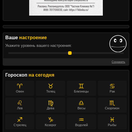
Ваше
настроение
Укажите уровень вашего настроения:
Сохранить
Гороскоп
на сегодня
♈
♉
♊
♋
Овен
Телец
Близнецы
Рак
♌
♍
♎
♏
Лев
Дева
Весы
Скорпион
♐
♑
♒
♓
Стрелец
Козерог
Водолей
Рыбы