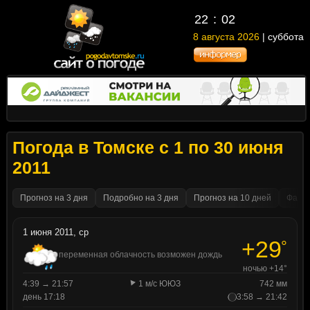
22
02
8 августа 2026
| суббота
Погода в Томске с 1 по 30 июня
2011
Прогноз на 3 дня
Подробно на 3 дня
Прогноз на 10 дней
Факти
1 июня 2011, ср
+29
°
переменная облачность возможен дождь
ночью +14°
4:39 → 21:57
1 м/с ЮЮЗ
742 мм
день 17:18
3:58 → 21:42