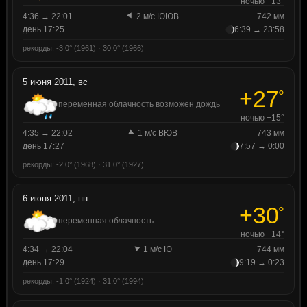
ночью +13°
4:36 → 22:01
2 м/с ЮЮВ
742 мм
день 17:25
6:39 → 23:58
рекорды: -3.0° (1961) · 30.0° (1966)
5 июня 2011, вс
+27
°
переменная облачность возможен дождь
ночью +15°
4:35 → 22:02
1 м/с ВЮВ
743 мм
день 17:27
7:57 → 0:00
рекорды: -2.0° (1968) · 31.0° (1927)
6 июня 2011, пн
+30
°
переменная облачность
ночью +14°
4:34 → 22:04
1 м/с Ю
744 мм
день 17:29
9:19 → 0:23
рекорды: -1.0° (1924) · 31.0° (1994)