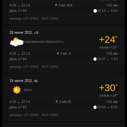
4:29 → 22:13
3 м/с ЮЗ
745 мм
день 17:44
23:13 → 5:54
рекорды: 0.0° (1961) · 33.0° (1965)
18 июня 2011, сб
+24
°
переменная облачность
ночью +15°
4:29 → 22:13
3 м/с З
743 мм
день 17:44
23:37 → 7:13
рекорды: 0.0° (1903) · 32.0° (1965)
19 июня 2011, вс
+30
°
ясно
ночью +14°
4:29 → 22:14
2 м/с Ю
741 мм
день 17:45
23:54 → 8:32
рекорды: 1.0° (1894) · 32.0° (1980)