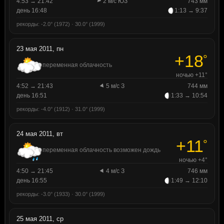
4:53 → 21:42
2 м/с ЮЗ
743 мм
день 16:48
1:13 → 9:37
рекорды: -2.0° (1972) · 30.0° (1999)
23 мая 2011, пн
+18
°
переменная облачность
ночью +11°
4:52 → 21:43
5 м/с З
744 мм
день 16:51
1:33 → 10:54
рекорды: -4.0° (1912) · 31.0° (1999)
24 мая 2011, вт
+11
°
переменная облачность возможен дождь
ночью +4°
4:50 → 21:45
4 м/с З
746 мм
день 16:55
1:49 → 12:10
рекорды: -3.0° (1933) · 30.0° (1999)
25 мая 2011, ср