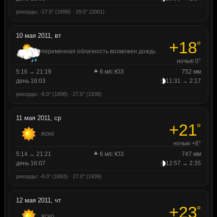
рекорды: -17.0° (1898) · 29.0° (2001)
10 мая 2011, вт
+18
°
переменная облачность возможен дождь
ночью 0°
5:16 → 21:19
6 м/с ЮЗ
752 мм
день 16:03
11:31 → 2:17
рекорды: -8.0° (1898) · 27.0° (1938)
11 мая 2011, ср
+21
°
ясно
ночью +8°
5:14 → 21:21
6 м/с ЮЗ
747 мм
день 16:07
12:57 → 2:35
рекорды: -8.0° (1893) · 27.0° (1939)
12 мая 2011, чт
+23
°
ясно