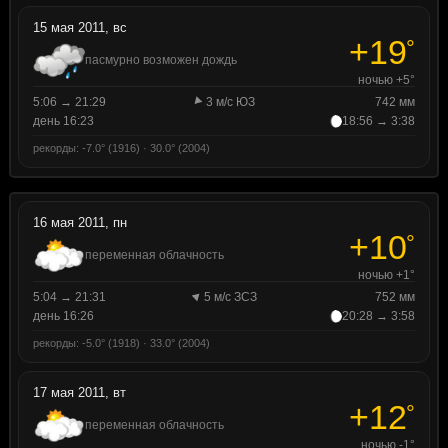
15 мая 2011, вс
+19
°
пасмурно возможен дождь
ночью +5°
5:06 → 21:29
3 м/с ЮЗ
742 мм
день 16:23
18:56 → 3:38
рекорды: -7.0° (1916) · 30.0° (2004)
16 мая 2011, пн
+10
°
переменная облачность
ночью +1°
5:04 → 21:31
5 м/с ЗСЗ
752 мм
день 16:26
20:28 → 3:58
рекорды: -5.0° (1918) · 33.0° (2004)
17 мая 2011, вт
+12
°
переменная облачность
ночью -1°