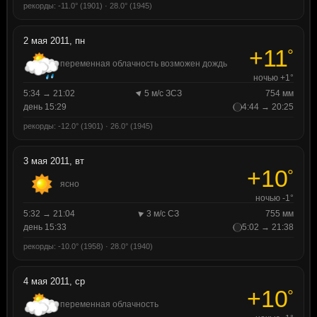
рекорды: -11.0° (1901) · 28.0° (1945)
2 мая 2011, пн
+11
°
переменная облачность возможен дождь
ночью +1°
5:34 → 21:02
5 м/с ЗСЗ
754 мм
день 15:29
4:44 → 20:25
рекорды: -12.0° (1901) · 26.0° (1945)
3 мая 2011, вт
+10
°
ясно
ночью -1°
5:32 → 21:04
3 м/с СЗ
755 мм
день 15:33
5:02 → 21:38
рекорды: -10.0° (1958) · 28.0° (1940)
4 мая 2011, ср
+10
°
переменная облачность