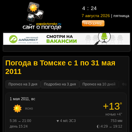
4
24
7 августа 2026
| пятница
Погода в Томске с 1 по 31 мая
2011
Прогноз на 3 дня
Подробно на 3 дня
Прогноз на 10 дней
Факти
1 мая 2011, вс
+13
°
ясно
ночью +4°
5:36 → 21:00
4 м/с ЗСЗ
753 мм
день 15:24
4:29 → 19:12