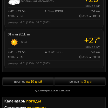
переменная облачность
ночью +13°
4:42 → 21:54
3 м/с ЮЮВ
751 мм
день 17:13
3:07 → 19:24
рекорды: -2.0° (1929) · 32.0° (1952)
31 мая 2011, вт
+27
°
ясно
ночью +12°
4:41 → 21:56
3 м/с ВЮВ
744 мм
день 17:15
3:29 → 20:35
рекорды: -2.0° (1900) · 30.0° (1953)
прогноз
на 10 дней
прогноз
на 3 дня
достоверность прогнозов
Календарь
погоды
Статистика
за период