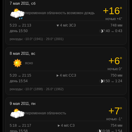
7 мая 2011, сб
+16
°
переменная облачность возможен дождь
ночью +4°
5:23 → 21:13
4 м/с ЗСЗ
748 мм
день 15:50
7:40 → 0:43
рекорды: -10.0° (1941) · 29.0° (2001)
8 мая 2011, вс
+6
°
ясно
ночью 0°
5:20 → 21:15
4 м/с ССЗ
750 мм
день 15:54
8:50 → 1:24
рекорды: -10.0° (1898) · 26.0° (1962)
9 мая 2011, пн
+7
°
переменная облачность
ночью -1°
5:18 → 21:17
4 м/с СЗ
754 мм
день 15:58
10:08 → 1:54