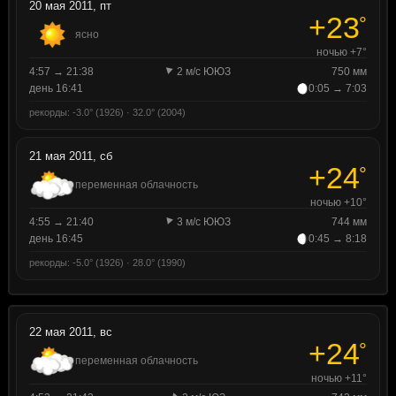
20 мая 2011, пт
+23
°
ясно
ночью +7°
4:57 → 21:38
2 м/с ЮЮЗ
750 мм
день 16:41
0:05 → 7:03
рекорды: -3.0° (1926) · 32.0° (2004)
21 мая 2011, сб
+24
°
переменная облачность
ночью +10°
4:55 → 21:40
3 м/с ЮЮЗ
744 мм
день 16:45
0:45 → 8:18
рекорды: -5.0° (1926) · 28.0° (1990)
22 мая 2011, вс
+24
°
переменная облачность
ночью +11°