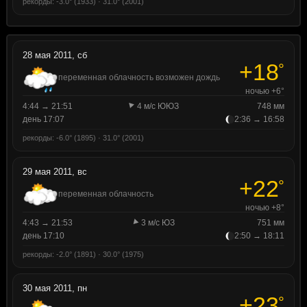
рекорды: -3.0° (1933) · 31.0° (2001)
28 мая 2011, сб
+18
°
переменная облачность возможен дождь
ночью +6°
4:44 → 21:51
4 м/с ЮЮЗ
748 мм
день 17:07
2:36 → 16:58
рекорды: -6.0° (1895) · 31.0° (2001)
29 мая 2011, вс
+22
°
переменная облачность
ночью +8°
4:43 → 21:53
3 м/с ЮЗ
751 мм
день 17:10
2:50 → 18:11
рекорды: -2.0° (1891) · 30.0° (1975)
30 мая 2011, пн
+23
°