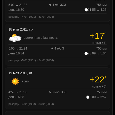
5:02 → 21:32
4 м/с ЗСЗ
756 мм
день 16:30
21:55 → 4:26
рекорды: -4.0° (1901) · 33.0° (2004)
18 мая 2011, ср
+17
°
переменная облачность
ночью +1°
5:00 → 21:34
4 м/с З
755 мм
день 16:34
23:09 → 5:04
рекорды: -5.0° (1901) · 34.0° (2004)
19 мая 2011, чт
+22
°
ясно
ночью +5°
4:59 → 21:36
3 м/с ЗЮЗ
753 мм
день 16:38
0:00 → 5:57
рекорды: -4.0° (1993) · 33.0° (2004)