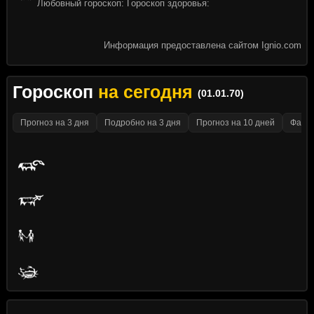
Любовный гороскоп: Гороскоп здоровья:
Информация предоставлена сайтом Ignio.com
Гороскоп
на сегодня
(01.01.70)
Прогноз на 3 дня
Подробно на 3 дня
Прогноз на 10 дней
Факти