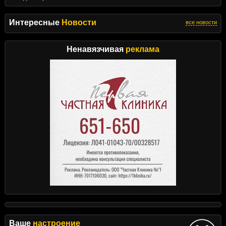
Интересные
Новости
все новости
Ненавязчивая
реклама
Ваше
настроение