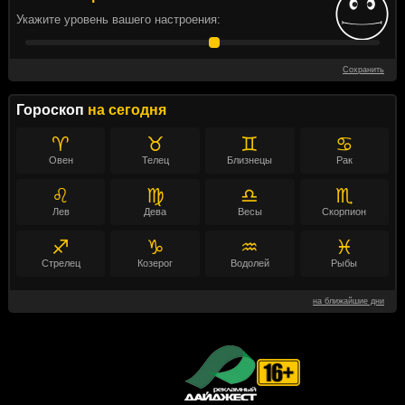
Укажите уровень вашего настроения:
Сохранить
Гороскоп
на сегодня
♈
♉
♊
♋
Овен
Телец
Близнецы
Рак
♌
♍
♎
♏
Лев
Дева
Весы
Скорпион
♐
♑
♒
♓
Стрелец
Козерог
Водолей
Рыбы
на ближайшие дни