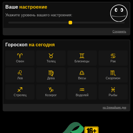
Ваше
настроение
Укажите уровень вашего настроения:
Сохранить
Гороскоп
на сегодня
♈
♉
♊
♋
Овен
Телец
Близнецы
Рак
♌
♍
♎
♏
Лев
Дева
Весы
Скорпион
♐
♑
♒
♓
Стрелец
Козерог
Водолей
Рыбы
на ближайшие дни