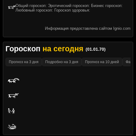
Общий гороскоп: Эротический гороскоп: Бизнес гороскоп:
Любовный гороскоп: Гороскоп здоровья:
Информация предоставлена сайтом Ignio.com
Гороскоп
на сегодня
(01.01.70)
Прогноз на 3 дня
Подробно на 3 дня
Прогноз на 10 дней
Факти