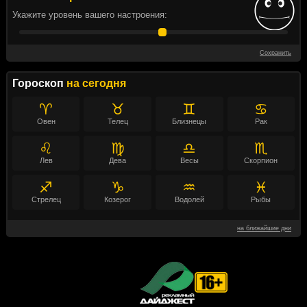
Укажите уровень вашего настроения:
Сохранить
Гороскоп
на сегодня
♈
♉
♊
♋
Овен
Телец
Близнецы
Рак
♌
♍
♎
♏
Лев
Дева
Весы
Скорпион
♐
♑
♒
♓
Стрелец
Козерог
Водолей
Рыбы
на ближайшие дни