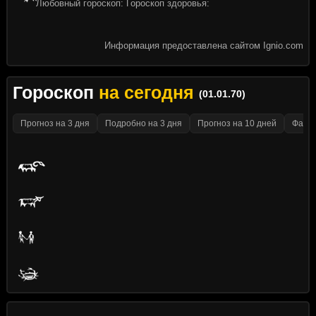
Любовный гороскоп: Гороскоп здоровья:
Информация предоставлена сайтом Ignio.com
Гороскоп
на сегодня
(01.01.70)
Прогноз на 3 дня
Подробно на 3 дня
Прогноз на 10 дней
Факти