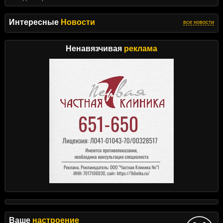
Интересные
Новости
все новости
Ненавязчивая
реклама
Ваше
настроение