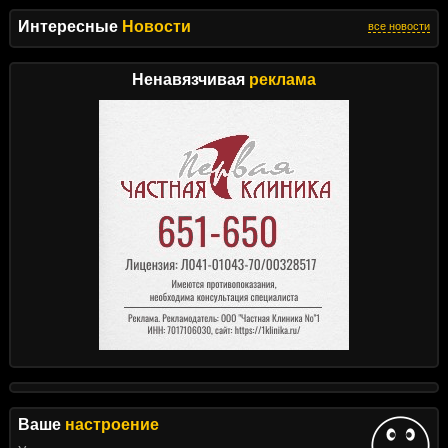
Интересные
Новости
все новости
Ненавязчивая
реклама
Ваше
настроение