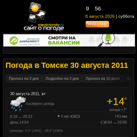
9
:
56
8 августа 2026
| суббота
Погода в Томске 30 августа 2011
Прогноз на 3 дня
Подробно на 3 дня
Прогноз на 10 дней
Факти
30 августа 2011, вт
+14
°
пасмурно дождь
ночью +7°
6:18 → 20:22
5 м/с ЮЮЗ
743 мм
день 14:04
8:04 → 20:06
рекорды: 0.0° (1941) · 28.0° (1989)