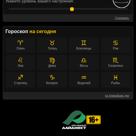
Укажите уровень вашего настроения:
Сохранить
Гороскоп
на сегодня
♈
♉
♊
♋
Овен
Телец
Близнецы
Рак
♌
♍
♎
♏
Лев
Дева
Весы
Скорпион
♐
♑
♒
♓
Стрелец
Козерог
Водолей
Рыбы
на ближайшие дни