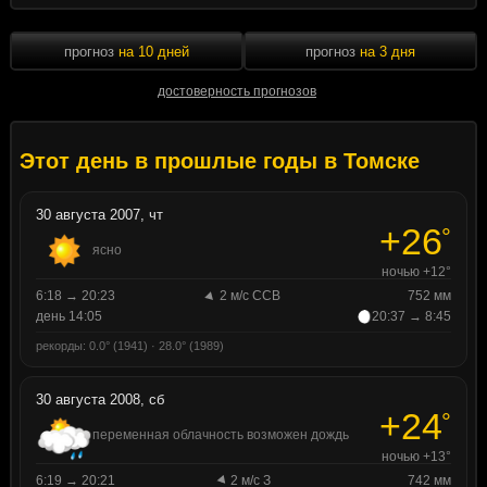
прогноз
на 10 дней
прогноз
на 3 дня
достоверность прогнозов
Этот день в прошлые годы в Томске
30 августа 2007, чт
+26
°
ясно
ночью +12°
6:18 → 20:23
2 м/с ССВ
752 мм
день 14:05
20:37 → 8:45
рекорды: 0.0° (1941) · 28.0° (1989)
30 августа 2008, сб
+24
°
переменная облачность возможен дождь
ночью +13°
6:19 → 20:21
2 м/с З
742 мм