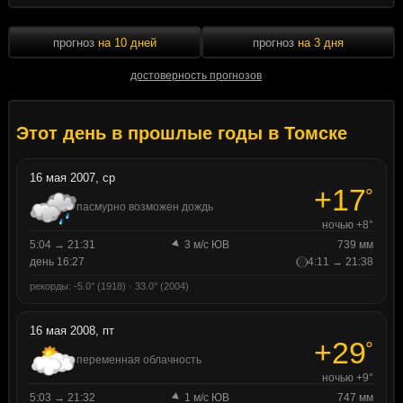
прогноз
на 10 дней
прогноз
на 3 дня
достоверность прогнозов
Этот день в прошлые годы в Томске
16 мая 2007, ср
+17
°
пасмурно возможен дождь
ночью +8°
5:04 → 21:31
3 м/с ЮВ
739 мм
день 16:27
4:11 → 21:38
рекорды: -5.0° (1918) · 33.0° (2004)
16 мая 2008, пт
+29
°
переменная облачность
ночью +9°
5:03 → 21:32
1 м/с ЮВ
747 мм