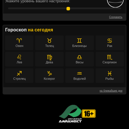
Укажите уровень вашего настроения:
Сохранить
Гороскоп
на сегодня
♈
♉
♊
♋
Овен
Телец
Близнецы
Рак
♌
♍
♎
♏
Лев
Дева
Весы
Скорпион
♐
♑
♒
♓
Стрелец
Козерог
Водолей
Рыбы
на ближайшие дни