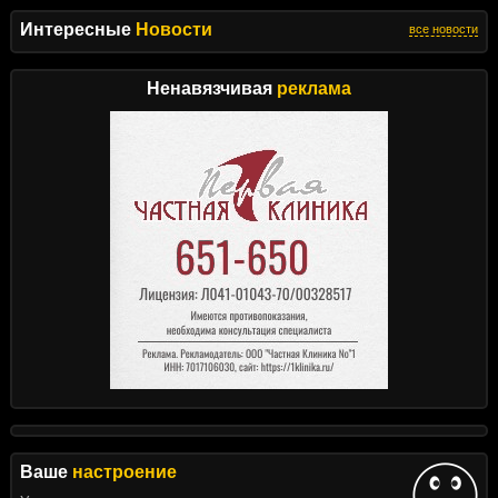
Интересные
Новости
все новости
Ненавязчивая
реклама
Ваше
настроение