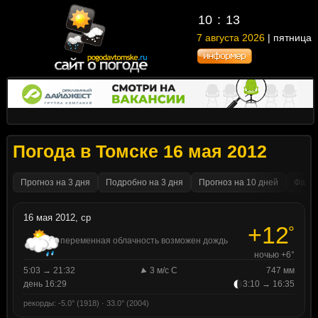
10
:
13
7 августа 2026
| пятница
Погода в Томске 16 мая 2012
Прогноз на 3 дня
Подробно на 3 дня
Прогноз на 10 дней
Факти
16 мая 2012, ср
+12
°
переменная облачность возможен дождь
ночью +6°
5:03 → 21:32
3 м/с С
747 мм
день 16:29
3:10 → 16:35
рекорды: -5.0° (1918) · 33.0° (2004)