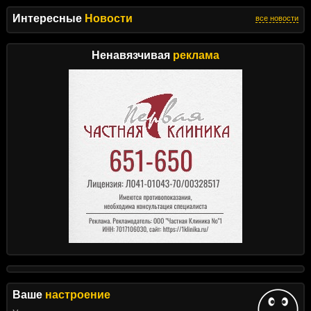
Интересные
Новости
все новости
Ненавязчивая
реклама
Ваше
настроение