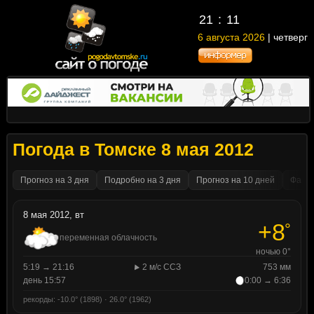
21
:
11
6 августа 2026
| четверг
Погода в Томске 8 мая 2012
Прогноз на 3 дня
Подробно на 3 дня
Прогноз на 10 дней
Факти
8 мая 2012, вт
+8
°
переменная облачность
ночью 0°
5:19 → 21:16
2 м/с ССЗ
753 мм
день 15:57
0:00 → 6:36
рекорды: -10.0° (1898) · 26.0° (1962)