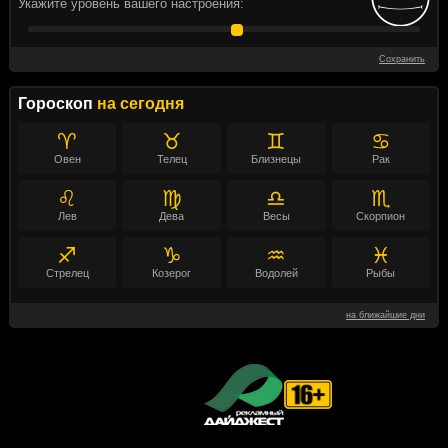
Укажите уровень вашего настроения:
Сохранить
Гороскоп
на сегодня
♈
♉
♊
♋
Овен
Телец
Близнецы
Рак
♌
♍
♎
♏
Лев
Дева
Весы
Скорпион
♐
♑
♒
♓
Стрелец
Козерог
Водолей
Рыбы
на ближайшие дни