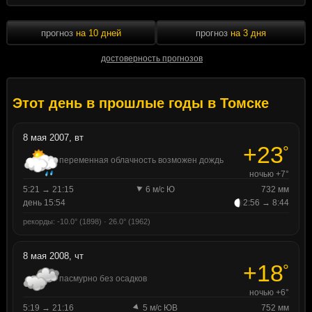
прогноз
на 10 дней
прогноз
на 3 дня
достоверность прогнозов
Этот день в прошлые годы в Томске
8 мая 2007, вт
+23
°
переменная облачность возможен дождь
ночью +7°
5:21 → 21:15
6 м/с Ю
732 мм
день 15:54
2:56 → 8:44
рекорды: -10.0° (1898) · 26.0° (1962)
8 мая 2008, чт
+18
°
пасмурно без осадков
ночью +6°
5:19 → 21:16
5 м/с ЮВ
752 мм