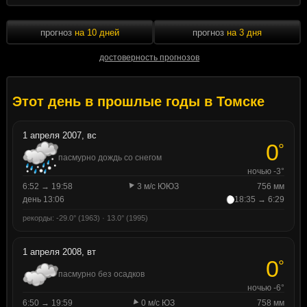
прогноз
на 10 дней
прогноз
на 3 дня
достоверность прогнозов
Этот день в прошлые годы в Томске
1 апреля 2007, вс
0
°
пасмурно дождь со снегом
ночью -3°
6:52 → 19:58
3 м/с ЮЮЗ
756 мм
день 13:06
18:35 → 6:29
рекорды: -29.0° (1963) · 13.0° (1995)
1 апреля 2008, вт
0
°
пасмурно без осадков
ночью -6°
6:50 → 19:59
0 м/с ЮЗ
758 мм