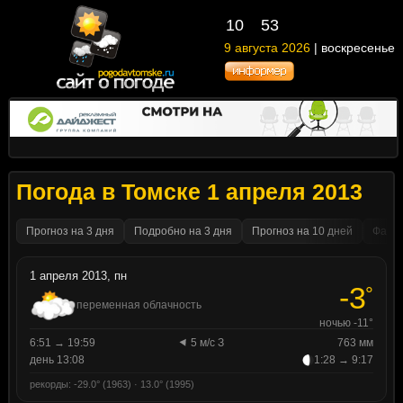
10
:
53
9 августа 2026
| воскресенье
Погода в Томске 1 апреля 2013
Прогноз на 3 дня
Подробно на 3 дня
Прогноз на 10 дней
Факти
1 апреля 2013, пн
-3
°
переменная облачность
ночью -11°
6:51 → 19:59
5 м/с З
763 мм
день 13:08
1:28 → 9:17
рекорды: -29.0° (1963) · 13.0° (1995)