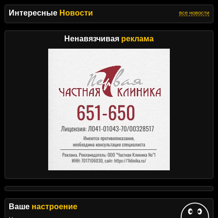
Интересные
Новости
все новости
Ненавязчивая
реклама
Ваше
настроение