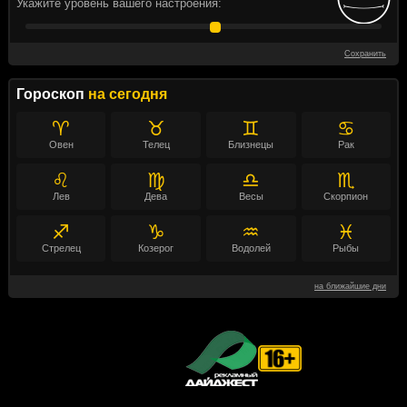
Укажите уровень вашего настроения:
Сохранить
Гороскоп
на сегодня
♈
♉
♊
♋
Овен
Телец
Близнецы
Рак
♌
♍
♎
♏
Лев
Дева
Весы
Скорпион
♐
♑
♒
♓
Стрелец
Козерог
Водолей
Рыбы
на ближайшие дни