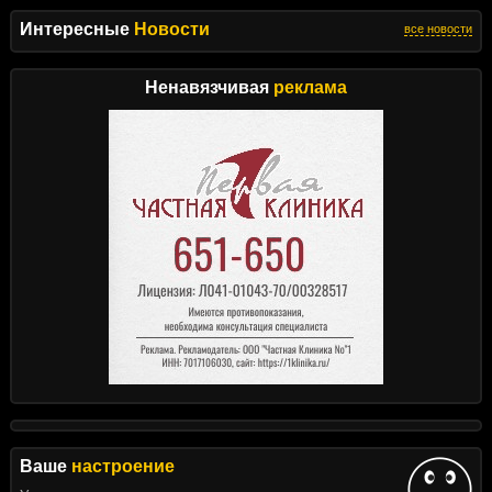
Интересные
Новости
все новости
Ненавязчивая
реклама
Ваше
настроение