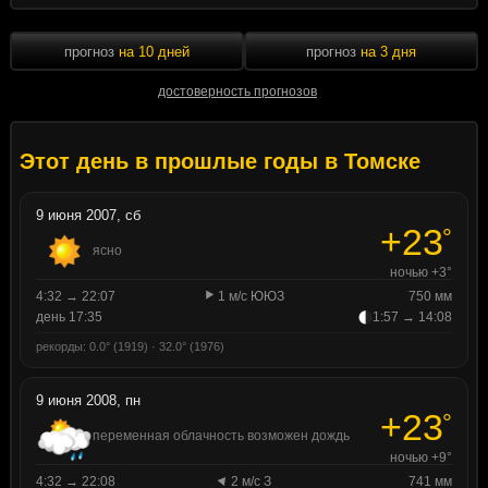
прогноз
на 10 дней
прогноз
на 3 дня
достоверность прогнозов
Этот день в прошлые годы в Томске
9 июня 2007, сб
+23
°
ясно
ночью +3°
4:32 → 22:07
1 м/с ЮЮЗ
750 мм
день 17:35
1:57 → 14:08
рекорды: 0.0° (1919) · 32.0° (1976)
9 июня 2008, пн
+23
°
переменная облачность возможен дождь
ночью +9°
4:32 → 22:08
2 м/с З
741 мм