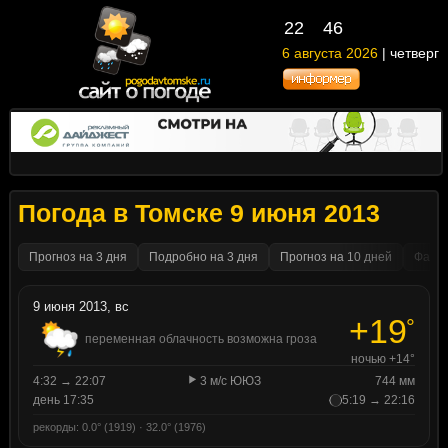
22
46
6 августа 2026
| четверг
Погода в Томске 9 июня 2013
Прогноз на 3 дня
Подробно на 3 дня
Прогноз на 10 дней
Факти
9 июня 2013, вс
+19
°
переменная облачность возможна гроза
ночью +14°
4:32 → 22:07
3 м/с ЮЮЗ
744 мм
день 17:35
5:19 → 22:16
рекорды: 0.0° (1919) · 32.0° (1976)