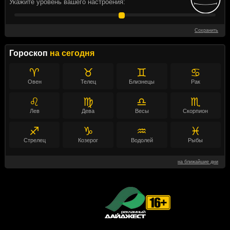
Укажите уровень вашего настроения:
Сохранить
Гороскоп
на сегодня
♈
♉
♊
♋
Овен
Телец
Близнецы
Рак
♌
♍
♎
♏
Лев
Дева
Весы
Скорпион
♐
♑
♒
♓
Стрелец
Козерог
Водолей
Рыбы
на ближайшие дни