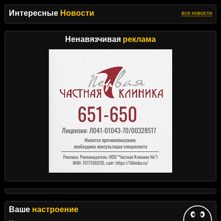
Интересные
Новости
все новости
Ненавязчивая
реклама
Ваше
настроение