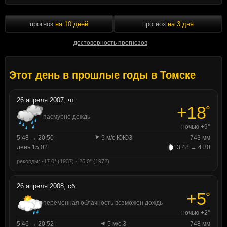
прогноз
на 10 дней
прогноз
на 3 дня
достоверность прогнозов
Этот день в прошлые годы в Томске
26 апреля 2007, чт
+18
°
пасмурно дождь
ночью +9°
5:48 → 20:50
5 м/с ЮЮЗ
743 мм
день 15:02
13:48 → 4:30
рекорды: -17.0° (1937) · 26.0° (1972)
26 апреля 2008, сб
+5
°
переменная облачность возможен дождь
ночью +2°
5:46 → 20:52
5 м/с З
748 мм