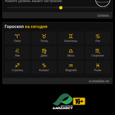
Укажите уровень вашего настроения:
Сохранить
Гороскоп
на сегодня
♈
♉
♊
♋
Овен
Телец
Близнецы
Рак
♌
♍
♎
♏
Лев
Дева
Весы
Скорпион
♐
♑
♒
♓
Стрелец
Козерог
Водолей
Рыбы
на ближайшие дни