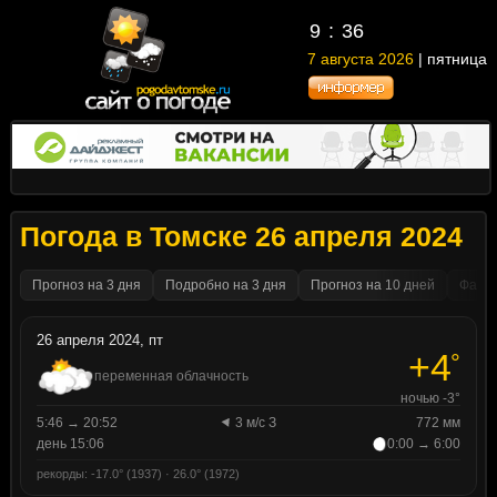
9
36
7 августа 2026
| пятница
Погода в Томске 26 апреля 2024
Прогноз на 3 дня
Подробно на 3 дня
Прогноз на 10 дней
Факти
26 апреля 2024, пт
+4
°
переменная облачность
ночью -3°
5:46 → 20:52
3 м/с З
772 мм
день 15:06
0:00 → 6:00
рекорды: -17.0° (1937) · 26.0° (1972)