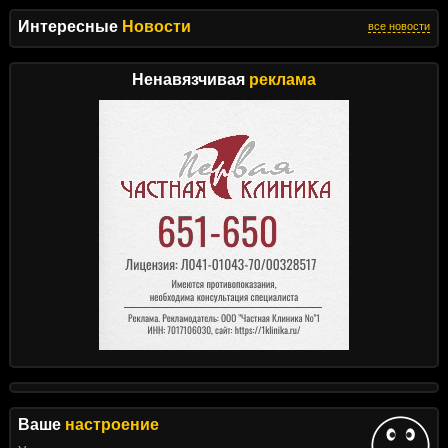
Интересные
Новости
все новости
Ненавязчивая
реклама
Ваше
настроение