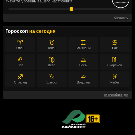
Укажите уровень вашего настроения:
Сохранить
Гороскоп
на сегодня
♈
♉
♊
♋
Овен
Телец
Близнецы
Рак
♌
♍
♎
♏
Лев
Дева
Весы
Скорпион
♐
♑
♒
♓
Стрелец
Козерог
Водолей
Рыбы
на ближайшие дни