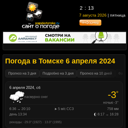
2
:
13
7 августа 2026
| пятница
Погода в Томске 6 апреля 2024
Прогноз на 3 дня
Подробно на 3 дня
Прогноз на 10 дней
Факти
6 апреля 2024, сб
-3
°
пасмурно снег
ночью -3°
6:36 → 20:10
5 м/с ССЗ
758 мм
день 13:34
6:17 → 16:28
рекорды: -29.0° (1927) · 13.0° (1995)