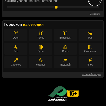
Укажите уровень вашего настроения:
Сохранить
Гороскоп
на сегодня
♈
♉
♊
♋
Овен
Телец
Близнецы
Рак
♌
♍
♎
♏
Лев
Дева
Весы
Скорпион
♐
♑
♒
♓
Стрелец
Козерог
Водолей
Рыбы
на ближайшие дни