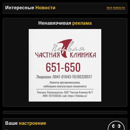
Интересные
Новости
все новости
Ненавязчивая
реклама
Ваше
настроение