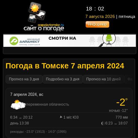
18
:
02
7 августа 2026
| пятница
Погода в Томске 7 апреля 2024
Прогноз на 3 дня
Подробно на 3 дня
Прогноз на 10 дней
Факти
7 апреля 2024, вс
-2
°
переменная облачность
ночью -12°
6:34 → 20:12
1 м/с ЮЗ
770 мм
день 13:38
6:23 → 18:07
рекорды: -23.0° (1913) · 14.0° (1995)