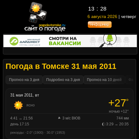
13
:
28
6 августа 2026
| четверг
Погода в Томске 31 мая 2011
Прогноз на 3 дня
Подробно на 3 дня
Прогноз на 10 дней
Факти
31 мая 2011, вт
+27
°
ясно
ночью +12°
4:41 → 21:56
3 м/с ВЮВ
744 мм
день 17:15
3:29 → 20:35
рекорды: -2.0° (1900) · 30.0° (1953)