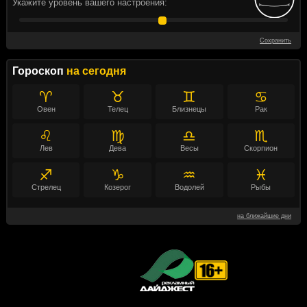
Укажите уровень вашего настроения:
Сохранить
Гороскоп
на сегодня
♈
♉
♊
♋
Овен
Телец
Близнецы
Рак
♌
♍
♎
♏
Лев
Дева
Весы
Скорпион
♐
♑
♒
♓
Стрелец
Козерог
Водолей
Рыбы
на ближайшие дни