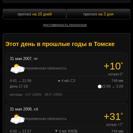
прогноз
на 10 дней
прогноз
на 3 дня
достоверность прогнозов
Этот день в прошлые годы в Томске
31 мая 2007, чт
+10
°
переменная облачность
ночью 0°
4:41 → 21:56
4 м/с СЗ
748 мм
день 17:16
22:06 → 3:28
рекорды: -2.0° (1900) · 30.0° (1953)
31 мая 2008, сб
+31
°
переменная облачность
ночью +7°
4:40 → 21:57
0 м/с ЮЮВ
744 мм