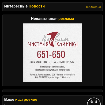
Интересные
Новости
все новости
Ненавязчивая
реклама
Ваше
настроение