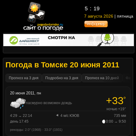
5
19
7 августа 2026
| пятница
Погода в Томске 20 июня 2011
Прогноз на 3 дня
Подробно на 3 дня
Прогноз на 10 дней
Факти
20 июня 2011, пн
+33
°
пасмурно возможен дождь
ночью +19°
4:29 → 22:14
4 м/с ЮЮВ
735 мм
день 17:45
0:00 → 9:50
рекорды: 2.0° (1968) · 33.0° (1931)