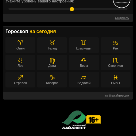
Укажите уровень вашего настроения:
Сохранить
Гороскоп
на сегодня
♈
♉
♊
♋
Овен
Телец
Близнецы
Рак
♌
♍
♎
♏
Лев
Дева
Весы
Скорпион
♐
♑
♒
♓
Стрелец
Козерог
Водолей
Рыбы
на ближайшие дни