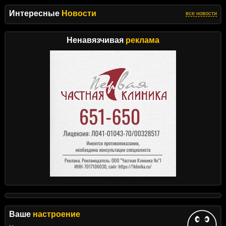
Интересные
Новости
все новости
Ненавязчивая
реклама
Ваше
настроение