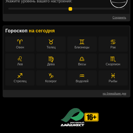
Укажите уровень вашего настроения:
Сохранить
Гороскоп
на сегодня
♈
♉
♊
♋
Овен
Телец
Близнецы
Рак
♌
♍
♎
♏
Лев
Дева
Весы
Скорпион
♐
♑
♒
♓
Стрелец
Козерог
Водолей
Рыбы
на ближайшие дни