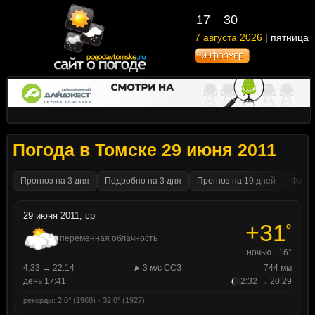
17
30
7 августа 2026
| пятница
Погода в Томске 29 июня 2011
Прогноз на 3 дня
Подробно на 3 дня
Прогноз на 10 дней
Факти
29 июня 2011, ср
+31
°
переменная облачность
ночью +16°
4:33 → 22:14
3 м/с ССЗ
744 мм
день 17:41
2:32 → 20:29
рекорды: 2.0° (1968) · 32.0° (1927)