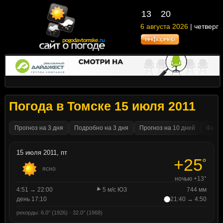
13
20
6 августа 2026
| четверг
Погода в Томске 15 июля 2011
Прогноз на 3 дня
Подробно на 3 дня
Прогноз на 10 дней
Факти
15 июля 2011, пт
+25
°
ясно
ночью +13°
4:51 → 22:00
5 м/с ЮЗ
744 мм
день 17:10
21:40 → 4:50
рекорды: 6.0° (1926) · 32.0° (1968)