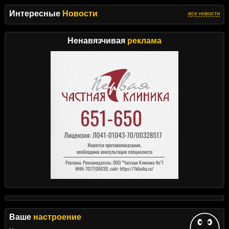
Интересные
Новости
все новости
Ненавязчивая
реклама
Ваше
настроение