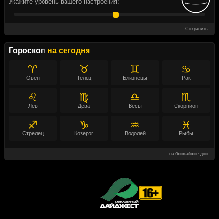
Укажите уровень вашего настроения:
Сохранить
Гороскоп
на сегодня
♈
♉
♊
♋
Овен
Телец
Близнецы
Рак
♌
♍
♎
♏
Лев
Дева
Весы
Скорпион
♐
♑
♒
♓
Стрелец
Козерог
Водолей
Рыбы
на ближайшие дни