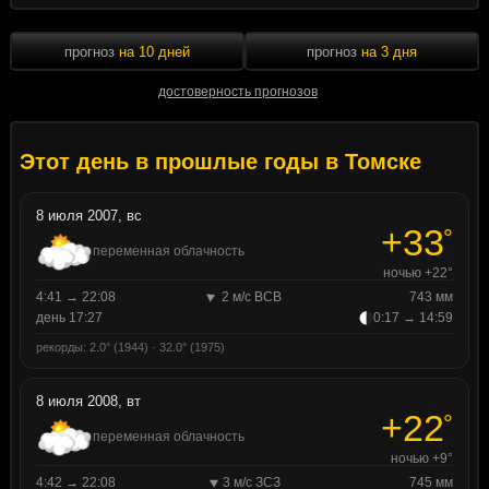
прогноз
на 10 дней
прогноз
на 3 дня
достоверность прогнозов
Этот день в прошлые годы в Томске
8 июля 2007, вс
+33
°
переменная облачность
ночью +22°
4:41 → 22:08
2 м/с ВСВ
743 мм
день 17:27
0:17 → 14:59
рекорды: 2.0° (1944) · 32.0° (1975)
8 июля 2008, вт
+22
°
переменная облачность
ночью +9°
4:42 → 22:08
3 м/с ЗСЗ
745 мм