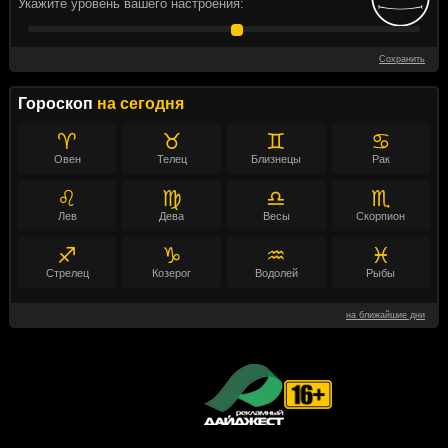
Укажите уровень вашего настроения:
Сохранить
Гороскоп
на сегодня
♈
♉
♊
♋
Овен
Телец
Близнецы
Рак
♌
♍
♎
♏
Лев
Дева
Весы
Скорпион
♐
♑
♒
♓
Стрелец
Козерог
Водолей
Рыбы
на ближайшие дни