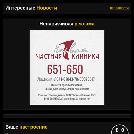
Интересные
Новости
все новости
Ненавязчивая
реклама
Ваше
настроение