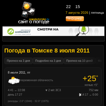
22
15
7 августа 2026
| пятница
Погода в Томске 8 июля 2011
Прогноз на 3 дня
Подробно на 3 дня
Прогноз на 10 дней
Факти
8 июля 2011, пт
+25
°
переменная облачность
ночью +5°
4:41 → 22:08
2 м/с ЗСЗ
752 мм
день 17:27
14:17 → 0:00
рекорды: 2.0° (1944) · 32.0° (1975)