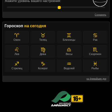
Укажите уровень вашего настроения:
Сохранить
Гороскоп
на сегодня
♈
♉
♊
♋
Овен
Телец
Близнецы
Рак
♌
♍
♎
♏
Лев
Дева
Весы
Скорпион
♐
♑
♒
♓
Стрелец
Козерог
Водолей
Рыбы
на ближайшие дни