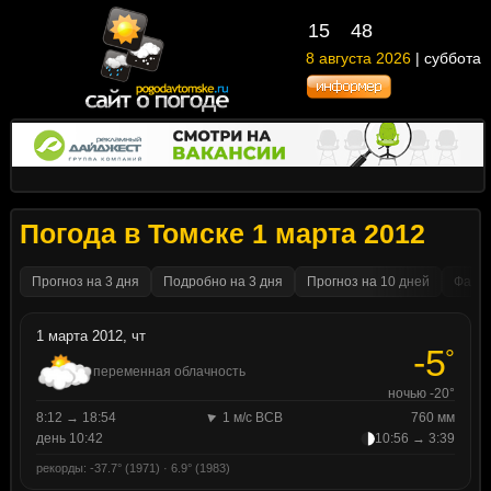
15
:
48
8 августа 2026
| суббота
Погода в Томске 1 марта 2012
Прогноз на 3 дня
Подробно на 3 дня
Прогноз на 10 дней
Факти
1 марта 2012, чт
-5
°
переменная облачность
ночью -20°
8:12 → 18:54
1 м/с ВСВ
760 мм
день 10:42
10:56 → 3:39
рекорды: -37.7° (1971) · 6.9° (1983)