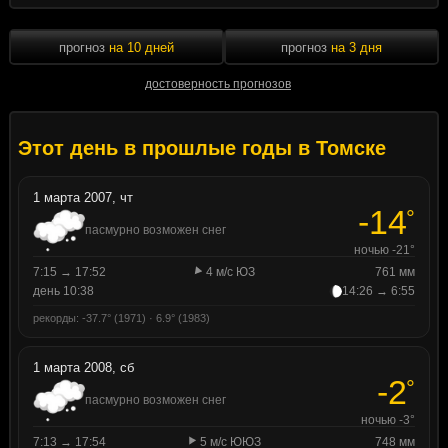
прогноз
на 10 дней
прогноз
на 3 дня
достоверность прогнозов
Этот день в прошлые годы в Томске
1 марта 2007, чт
-14
°
пасмурно возможен снег
ночью -21°
7:15 → 17:52
4 м/с ЮЗ
761 мм
день 10:38
14:26 → 6:55
рекорды: -37.7° (1971) · 6.9° (1983)
1 марта 2008, сб
-2
°
пасмурно возможен снег
ночью -3°
7:13 → 17:54
5 м/с ЮЮЗ
748 мм