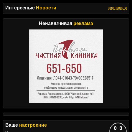
Интересные
Новости
все новости
Ненавязчивая
реклама
Ваше
настроение