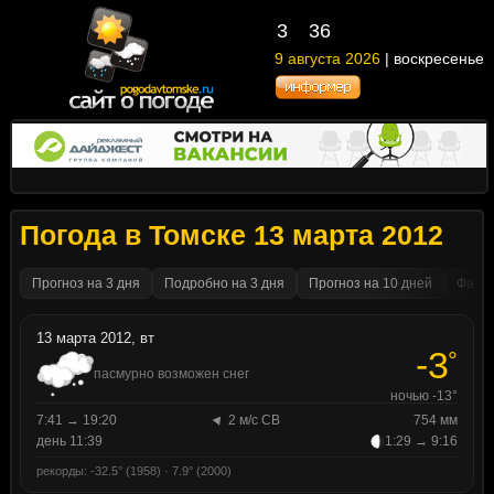
3
36
9 августа 2026
| воскресенье
Погода в Томске 13 марта 2012
Прогноз на 3 дня
Подробно на 3 дня
Прогноз на 10 дней
Факти
13 марта 2012, вт
-3
°
пасмурно возможен снег
ночью -13°
7:41 → 19:20
2 м/с СВ
754 мм
день 11:39
1:29 → 9:16
рекорды: -32.5° (1958) · 7.9° (2000)