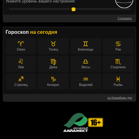
Укажите уровень вашего настроения:
Сохранить
Гороскоп
на сегодня
♈
♉
♊
♋
Овен
Телец
Близнецы
Рак
♌
♍
♎
♏
Лев
Дева
Весы
Скорпион
♐
♑
♒
♓
Стрелец
Козерог
Водолей
Рыбы
на ближайшие дни