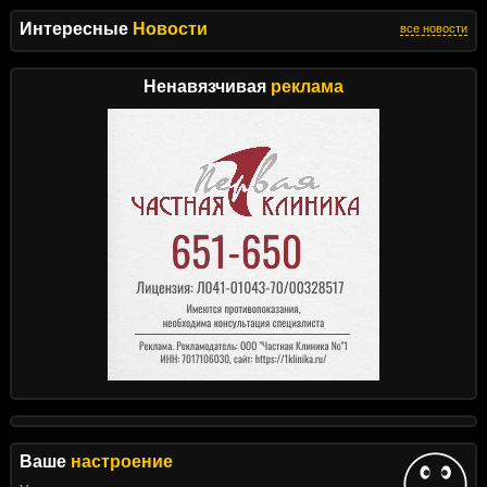
Интересные
Новости
все новости
Ненавязчивая
реклама
Ваше
настроение