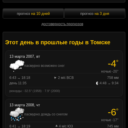
прогноз
на 10 дней
прогноз
на 3 дня
достоверность прогнозов
Этот день в прошлые годы в Томске
13 марта 2007, вт
-4
°
пасмурно возможен снег
ночью -20°
6:43 → 18:18
2 м/с ВСВ
758 мм
день 11:35
4:48 → 9:34
рекорды: -32.5° (1958) · 7.9° (2000)
13 марта 2008, чт
-6
°
пасмурно дождь со снегом
ночью -17°
6:41 → 18:19
4 м/с ЮЗ
745 мм