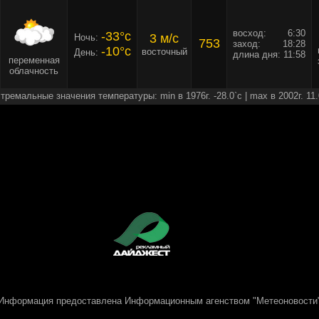
восход:
6:30
-33°c
3 м/c
Ночь:
753
заход:
18:28
-10°c
восточный
День:
длина дня:
11:58
переменная
облачность
тремальные значения температуры: min в 1976г. -28.0`c | max в 2002г. 11.
Информация предоставлена
Информационным агенством "Метеоновости