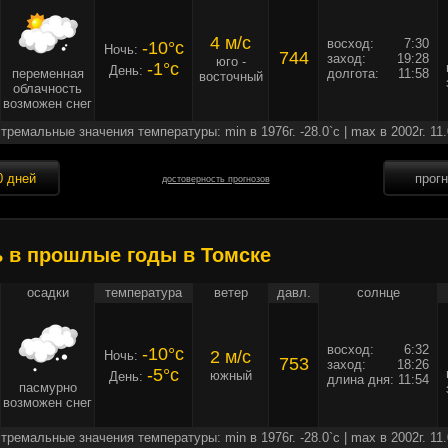
4 м/c
восход:
7:30
-10°c
Ночь:
744
заход:
19:28
юго -
-1°c
День:
переменная
долгота:
11:58
восточный
облачность
возможен снег
тремальные значения температуры: min в 1976г. -28.0`c | max в 2002г. 11.
0 дней
прог
достоверность прогнозов
ь в прошлые годы в Томске
осадки
температура
ветер
давл.
солнце
восход:
6:32
-10°c
2 м/c
Ночь:
753
заход:
18:26
-5°c
южный
День:
длина дня:
11:54
пасмурно
возможен снег
тремальные значения температуры: min в 1976г. -28.0`c | max в 2002г. 11.