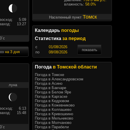
влажность:
58.0%
Томск
Населенный пункт
восход:
5:09
заход:
13:27
Календарь
погоды
0`c
Статистика
за период
c
показать
ноз
на 3 дня
по
Погода
в Томской области
Погода в Томске
Погода в Александровском
Погода в Асино
луна
Погода в Бакчаре
Погода в Белом Яре
Погода в Каргаске
Погода в Кедровом
Погода в Кожевниково
восход:
6:13
Погода в Колпашево
заход:
15:48
Погода в Кривошеино
Погода в Мельниково
Погода в Молчаново
Погода в Парабели
0`c