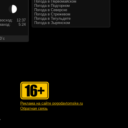
Погода в Первомайском
Погода в Подгорном
Погода в Северске
Погода в Стрежевом
Погода в Тегульдете
восход:
12:37
Погода в Зырянском
заход:
5:24
0`c
Реклама на сайте pogodavtomske.ru
Обратная связь
"