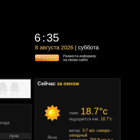
6
35
6
35
8 августа 2026
| суббота
8 августа 2026 | суббота
Размести информер
на своем сайте
Сейчас
за окном
18.7°c
темп:
ощущается как:
18.7°c
огода
ветер:
3-7 м/с северо -
западный
луна
Ясно
давление:
759.8 мм.р.с.