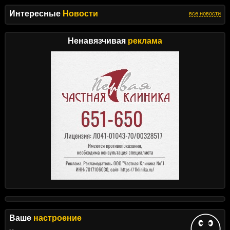
Интересные
Новости
все новости
Ненавязчивая
реклама
Ваше
настроение