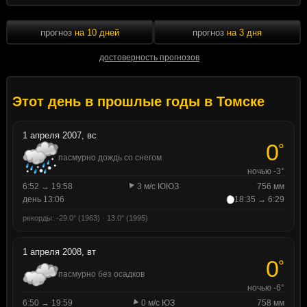
прогноз
на 10 дней
прогноз
на 3 дня
достоверность прогнозов
Этот день в прошлые годы в Томске
1 апреля 2007, вс
0
°
пасмурно дождь со снегом
ночью -3°
6:52 → 19:58
3 м/с ЮЮЗ
756 мм
день 13:06
18:35 → 6:29
рекорды: -29.0° (1963) · 13.0° (1995)
1 апреля 2008, вт
0
°
пасмурно без осадков
ночью -6°
6:50 → 19:59
0 м/с ЮЗ
758 мм