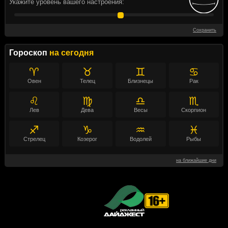
Укажите уровень вашего настроения:
Сохранить
Гороскоп
на сегодня
♈
♉
♊
♋
Овен
Телец
Близнецы
Рак
♌
♍
♎
♏
Лев
Дева
Весы
Скорпион
♐
♑
♒
♓
Стрелец
Козерог
Водолей
Рыбы
на ближайшие дни