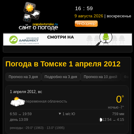
16
59
9 августа 2026
| воскресенье
Погода в Томске 1 апреля 2012
Прогноз на 3 дня
Подробно на 3 дня
Прогноз на 10 дней
Факти
1 апреля 2012, вс
0
°
переменная облачность
ночью -7°
6:50 → 19:59
1 м/с Ю
759 мм
день 13:09
12:54 → 4:15
рекорды: -29.0° (1963) · 13.0° (1995)