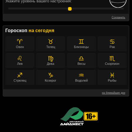
Укажите уровень вашего настроения:
Сохранить
Гороскоп
на сегодня
♈
♉
♊
♋
Овен
Телец
Близнецы
Рак
♌
♍
♎
♏
Лев
Дева
Весы
Скорпион
♐
♑
♒
♓
Стрелец
Козерог
Водолей
Рыбы
на ближайшие дни