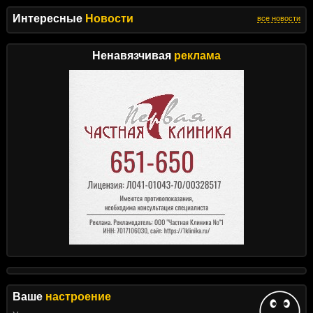
Интересные
Новости
все новости
Ненавязчивая
реклама
Ваше
настроение