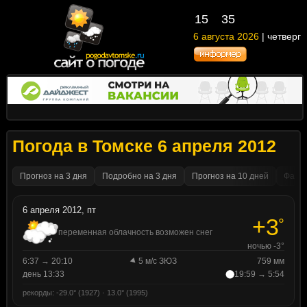
15
:
35
6 августа 2026
| четверг
Погода в Томске 6 апреля 2012
Прогноз на 3 дня
Подробно на 3 дня
Прогноз на 10 дней
Факти
6 апреля 2012, пт
+3
°
переменная облачность возможен снег
ночью -3°
6:37 → 20:10
5 м/с ЗЮЗ
759 мм
день 13:33
19:59 → 5:54
рекорды: -29.0° (1927) · 13.0° (1995)