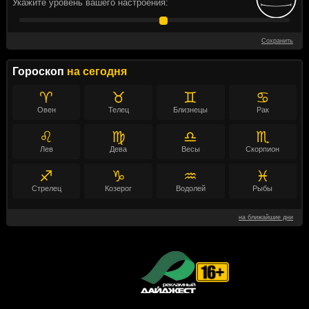
Укажите уровень вашего настроения:
Сохранить
Гороскоп
на сегодня
♈
♉
♊
♋
Овен
Телец
Близнецы
Рак
♌
♍
♎
♏
Лев
Дева
Весы
Скорпион
♐
♑
♒
♓
Стрелец
Козерог
Водолей
Рыбы
на ближайшие дни