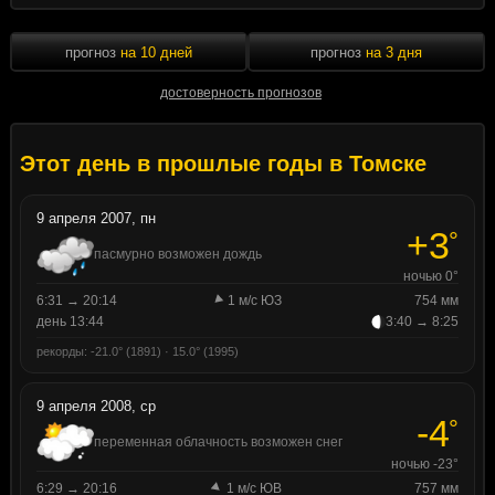
прогноз
на 10 дней
прогноз
на 3 дня
достоверность прогнозов
Этот день в прошлые годы в Томске
9 апреля 2007, пн
+3
°
пасмурно возможен дождь
ночью 0°
6:31 → 20:14
1 м/с ЮЗ
754 мм
день 13:44
3:40 → 8:25
рекорды: -21.0° (1891) · 15.0° (1995)
9 апреля 2008, ср
-4
°
переменная облачность возможен снег
ночью -23°
6:29 → 20:16
1 м/с ЮВ
757 мм