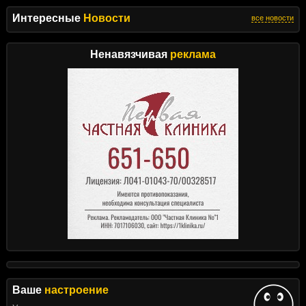
Интересные
Новости
все новости
Ненавязчивая
реклама
Ваше
настроение