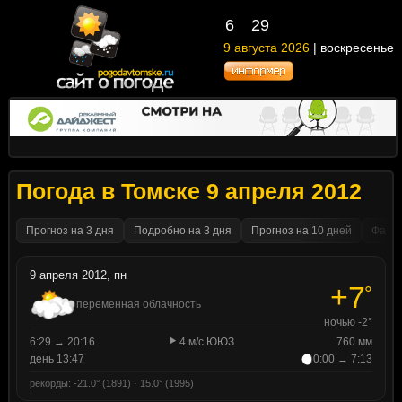
6
:
29
9 августа 2026
| воскресенье
Погода в Томске 9 апреля 2012
Прогноз на 3 дня
Подробно на 3 дня
Прогноз на 10 дней
Факти
9 апреля 2012, пн
+7
°
переменная облачность
ночью -2°
6:29 → 20:16
4 м/с ЮЮЗ
760 мм
день 13:47
0:00 → 7:13
рекорды: -21.0° (1891) · 15.0° (1995)