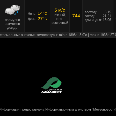
5 м/c
восход:
5:15
14°c
Ночь:
южный,
744
заход:
21:21
27°c
юго -
День:
пасмурно
длина дня:
16:06
восточный
возможен
дождь
стремальные значения температуры: min в 1898г. -8.0`c | max в 1938г. 27.
Информация предоставлена
Информационным агенством "Метеоновости