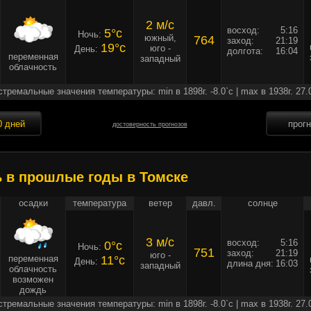
2 м/c
восход:
5:16
5°c
Ночь:
южный,
764
заход:
21:19
19°c
юго -
День:
долгота:
16:04
переменная
западный
облачность
стремальные значения температуры: min в 1898г. -8.0`c | max в 1938г. 27.
0 дней
прог
достоверность прогнозов
ь в прошлые годы в Томске
осадки
температура
ветер
давл.
солнце
3 м/c
восход:
5:16
0°c
Ночь:
751
заход:
21:19
юго -
переменная
11°c
День:
длина дня:
16:03
западный
облачность
возможен
дождь
стремальные значения температуры: min в 1898г. -8.0`c | max в 1938г. 27.