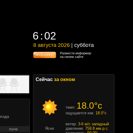
6
:
02
6
:
02
8 августа 2026
| суббота
8 августа 2026 | суббота
Размести информер
на своем сайте
Сейчас
за окном
18.0°c
темп:
ощущается как:
18.0°c
огода
ветер:
3-6 м/с западный
Ясно
давление:
759.8 мм.р.с.
луна
влажность:
59.0%