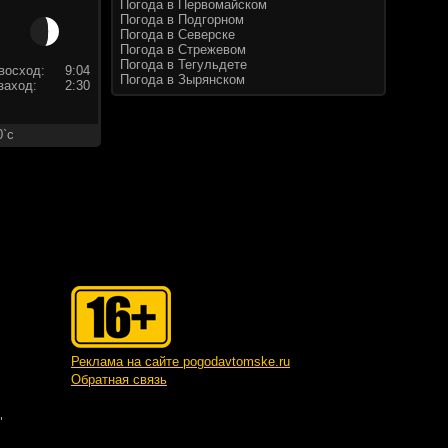
Погода в Первомайском
Погода в Подгорном
Погода в Северске
Погода в Стрежевом
Погода в Тегульдете
восход:
9:04
Погода в Зырянском
заход:
2:30
0`c
Реклама на сайте pogodavtomske.ru
Обратная связь
"