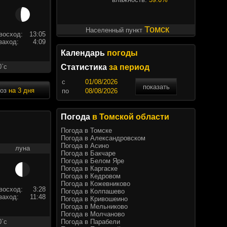
Томск
Населенный пункт
восход:
13:05
заход:
4:09
Календарь
погоды
0`c
Статистика
за период
c
показать
ноз
на 3 дня
по
Погода
в Томской области
Погода в Томске
Погода в Александровском
Погода в Асино
луна
Погода в Бакчаре
Погода в Белом Яре
Погода в Каргаске
Погода в Кедровом
Погода в Кожевниково
восход:
3:28
Погода в Колпашево
заход:
11:48
Погода в Кривошеино
Погода в Мельниково
Погода в Молчаново
Погода в Парабели
0`c