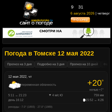
9
31
6 августа 2026
| четверг
Погода в Томске 12 мая 2022
Прогноз на 3 дня
Подробно на 3 дня
Прогноз на 10 дней
Факти
12 мая 2022, чт
+20
°
переменная облачность
ночью +7°
5:11 → 21:23
4 м/с Ю
759 мм
день 16:12
15:52 → 4:26
рекорды: -7.0° (1893) · 27.0° (1989)