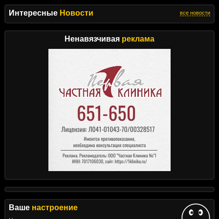
Интересные
Новости
все новости
Ненавязчивая
реклама
Ваше
настроение