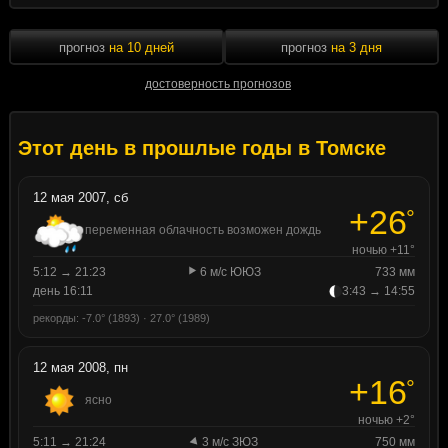
прогноз
на 10 дней
прогноз
на 3 дня
достоверность прогнозов
Этот день в прошлые годы в Томске
12 мая 2007, сб
+26
°
переменная облачность возможен дождь
ночью +11°
5:12 → 21:23
6 м/с ЮЮЗ
733 мм
день 16:11
3:43 → 14:55
рекорды: -7.0° (1893) · 27.0° (1989)
12 мая 2008, пн
+16
°
ясно
ночью +2°
5:11 → 21:24
3 м/с ЗЮЗ
750 мм