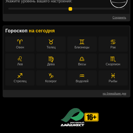
Укажите уровень вашего настроения:
Сохранить
Гороскоп
на сегодня
♈
♉
♊
♋
Овен
Телец
Близнецы
Рак
♌
♍
♎
♏
Лев
Дева
Весы
Скорпион
♐
♑
♒
♓
Стрелец
Козерог
Водолей
Рыбы
на ближайшие дни