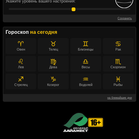
Укажите уровень вашего настроения:
Сохранить
Гороскоп
на сегодня
♈
♉
♊
♋
Овен
Телец
Близнецы
Рак
♌
♍
♎
♏
Лев
Дева
Весы
Скорпион
♐
♑
♒
♓
Стрелец
Козерог
Водолей
Рыбы
на ближайшие дни