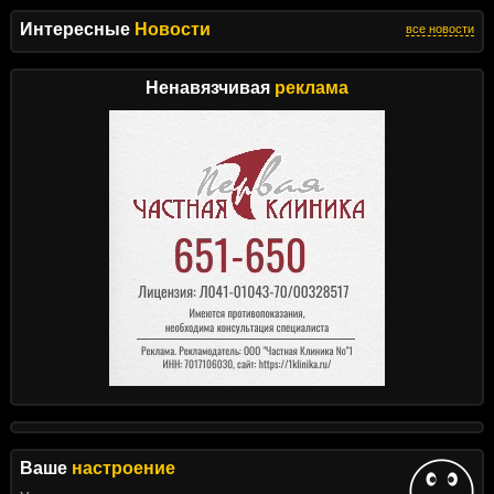
Интересные
Новости
все новости
Ненавязчивая
реклама
Ваше
настроение