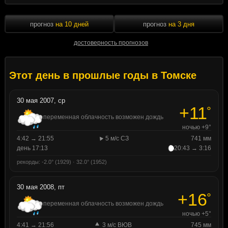
прогноз
на 10 дней
прогноз
на 3 дня
достоверность прогнозов
Этот день в прошлые годы в Томске
30 мая 2007, ср
+11
°
переменная облачность возможен дождь
ночью +9°
4:42 → 21:55
5 м/с СЗ
741 мм
день 17:13
20:43 → 3:16
рекорды: -2.0° (1929) · 32.0° (1952)
30 мая 2008, пт
+16
°
переменная облачность возможен дождь
ночью +5°
4:41 → 21:56
3 м/с ВЮВ
745 мм