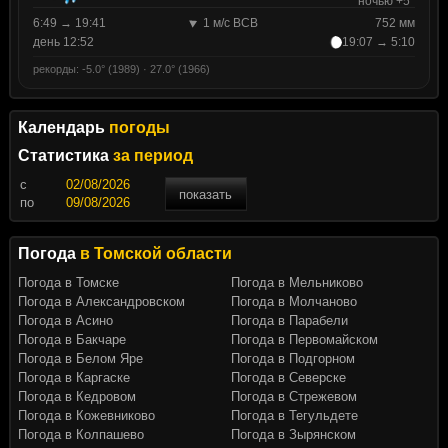
ночью +5°
6:49 → 19:41
1 м/с ВСВ
752 мм
день 12:52
19:07 → 5:10
рекорды: -5.0° (1989) · 27.0° (1966)
Календарь
погоды
Статистика
за период
c
показать
по
Погода
в Томской области
Погода в Томске
Погода в Мельниково
Погода в Александровском
Погода в Молчаново
Погода в Асино
Погода в Парабели
Погода в Бакчаре
Погода в Первомайском
Погода в Белом Яре
Погода в Подгорном
Погода в Каргаске
Погода в Северске
Погода в Кедровом
Погода в Стрежевом
Погода в Кожевниково
Погода в Тегульдете
Погода в Колпашево
Погода в Зырянском