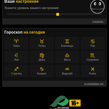
Ваше
настроение
Укажите уровень вашего настроения:
Сохранить
Гороскоп
на сегодня
♈
♉
♊
♋
Овен
Телец
Близнецы
Рак
♌
♍
♎
♏
Лев
Дева
Весы
Скорпион
♐
♑
♒
♓
Стрелец
Козерог
Водолей
Рыбы
на ближайшие дни