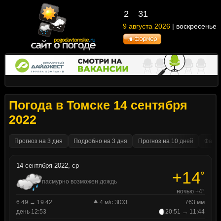
2
31
9 августа 2026
| воскресенье
Погода в Томске 14 сентября
2022
Прогноз на 3 дня
Подробно на 3 дня
Прогноз на 10 дней
Факти
14 сентября 2022, ср
+14
°
пасмурно возможен дождь
ночью +4°
6:49 → 19:42
4 м/с ЗЮЗ
763 мм
день 12:53
20:51 → 11:44