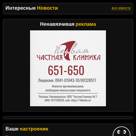
Интересные
Новости
все новости
Ненавязчивая
реклама
Ваше
настроение