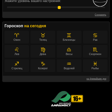
Укажите уровень вашего настроения:
Сохранить
Гороскоп
на сегодня
♈
♉
♊
♋
Овен
Телец
Близнецы
Рак
♌
♍
♎
♏
Лев
Дева
Весы
Скорпион
♐
♑
♒
♓
Стрелец
Козерог
Водолей
Рыбы
на ближайшие дни