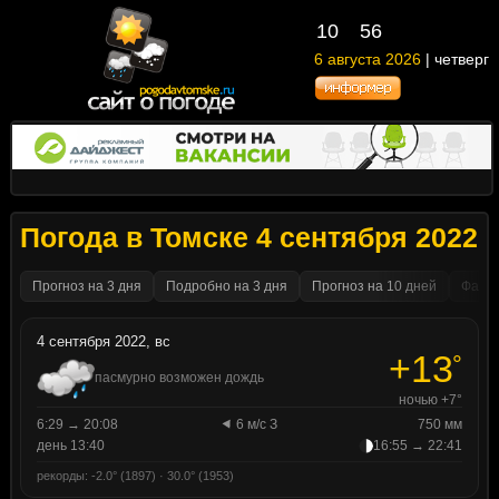
10
56
6 августа 2026
| четверг
Погода в Томске 4 сентября 2022
Прогноз на 3 дня
Подробно на 3 дня
Прогноз на 10 дней
Факти
4 сентября 2022, вс
+13
°
пасмурно возможен дождь
ночью +7°
6:29 → 20:08
6 м/с З
750 мм
день 13:40
16:55 → 22:41
рекорды: -2.0° (1897) · 30.0° (1953)