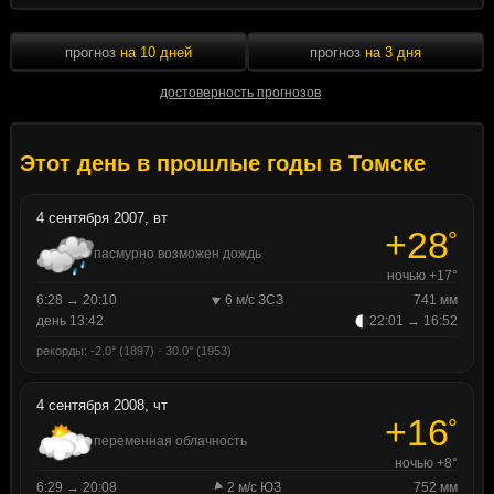
прогноз
на 10 дней
прогноз
на 3 дня
достоверность прогнозов
Этот день в прошлые годы в Томске
4 сентября 2007, вт
+28
°
пасмурно возможен дождь
ночью +17°
6:28 → 20:10
6 м/с ЗСЗ
741 мм
день 13:42
22:01 → 16:52
рекорды: -2.0° (1897) · 30.0° (1953)
4 сентября 2008, чт
+16
°
переменная облачность
ночью +8°
6:29 → 20:08
2 м/с ЮЗ
752 мм