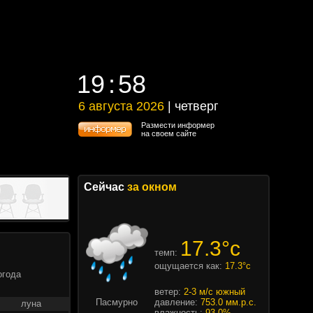
19
58
19
58
6 августа 2026
| четверг
6 августа 2026 | четверг
Размести информер
на своем сайте
Сейчас
за окном
17.3°c
темп:
ощущается как:
17.3°c
огода
ветер:
2-3 м/с южный
Пасмурно
давление:
753.0 мм.р.с.
луна
влажность:
93.0%