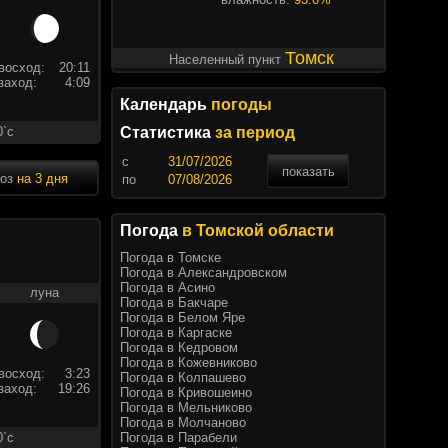
Томск
Населенный пункт
восход:
20:11
заход:
4:09
Календарь
погоды
0`c
Статистика
за период
c
показать
ноз
на 3 дня
по
Погода
в Томской области
Погода в Томске
Погода в Александровском
Погода в Асино
луна
Погода в Бакчаре
Погода в Белом Яре
Погода в Каргаске
Погода в Кедровом
Погода в Кожевниково
восход:
3:23
Погода в Колпашево
заход:
19:26
Погода в Кривошеино
Погода в Мельниково
Погода в Молчаново
Погода в Парабели
0`c