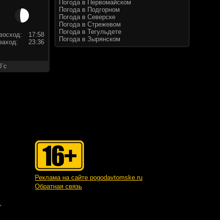
Погода в Первомайском
Погода в Подгорном
Погода в Северске
Погода в Стрежевом
Погода в Тегульдете
восход:
17:58
Погода в Зырянском
заход:
23:36
0`c
Реклама на сайте pogodavtomske.ru
Обратная связь
"