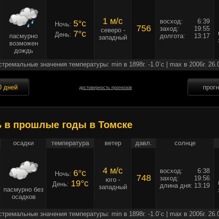
1 м/c
восход:
6:39
5°c
Ночь:
756
заход:
19:55
северо -
7°c
День:
пасмурно
долгота:
13:17
западный
возможен
дождь
стремальные значения температуры: min в 1898г. -1.0`c | max в 2006г. 26.
0 дней
прог
достоверность прогнозов
ь в прошлые годы в Томске
осадки
температура
ветер
давл.
солнце
4 м/c
восход:
6:38
6°c
Ночь:
748
заход:
19:56
юго -
19°c
День:
длина дня:
13:19
западный
пасмурно без
осадков
стремальные значения температуры: min в 1898г. -1.0`c | max в 2006г. 26.