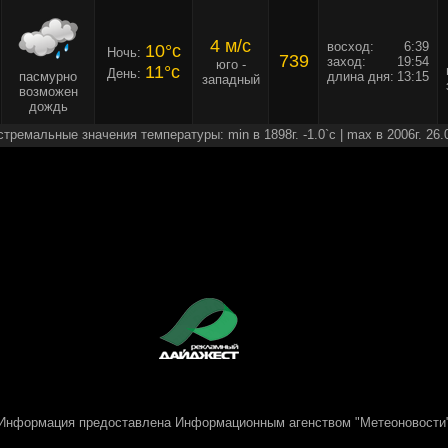
4 м/c
восход:
6:39
10°c
Ночь:
739
заход:
19:54
юго -
11°c
День:
пасмурно
длина дня:
13:15
западный
возможен
дождь
стремальные значения температуры: min в 1898г. -1.0`c | max в 2006г. 26.
Информация предоставлена
Информационным агенством "Метеоновости