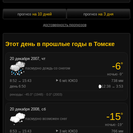
прогноз
на 10 дней
прогноз
на 3 дня
достоверность прогнозов
Этот день в прошлые годы в Томске
20 декабря 2007, чт
-6
°
пасмурно дождь со снегом
ночью -9°
8:52 → 15:43
6 м/с ЮЮЗ
738 мм
день 6:50
12:38 → 3:53
рекорды: -45.0° (1948) · 0.0° (2003)
20 декабря 2008, сб
-15
°
пасмурно возможен снег
ночью -19°
8:53 → 15:43
3 м/с ЮЮЗ
766 мм