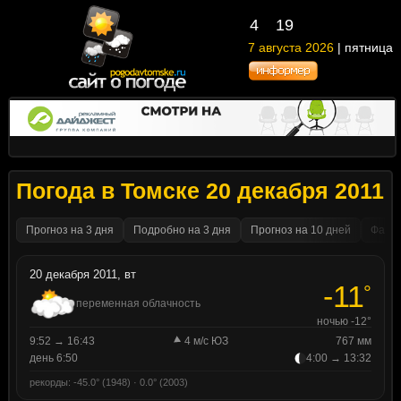
4
19
7 августа 2026
| пятница
Погода в Томске 20 декабря 2011
Прогноз на 3 дня
Подробно на 3 дня
Прогноз на 10 дней
Факти
20 декабря 2011, вт
-11
°
переменная облачность
ночью -12°
9:52 → 16:43
4 м/с ЮЗ
767 мм
день 6:50
4:00 → 13:32
рекорды: -45.0° (1948) · 0.0° (2003)