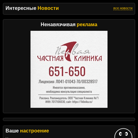
Интересные
Новости
все новости
Ненавязчивая
реклама
Ваше
настроение