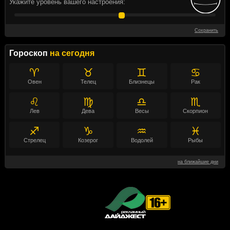
Укажите уровень вашего настроения:
Сохранить
Гороскоп
на сегодня
♈
♉
♊
♋
Овен
Телец
Близнецы
Рак
♌
♍
♎
♏
Лев
Дева
Весы
Скорпион
♐
♑
♒
♓
Стрелец
Козерог
Водолей
Рыбы
на ближайшие дни