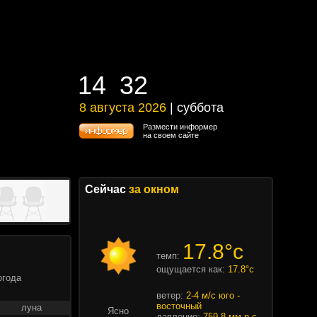
14
32
14
32
8 августа 2026
| суббота
8 августа 2026 | суббота
Размести информер
на своем сайте
Сейчас
за окном
17.8°c
темп:
ощущается как:
17.8°c
огода
ветер:
2-4 м/с юго -
восточный
луна
Ясно
давление:
759.8 мм.р.с.