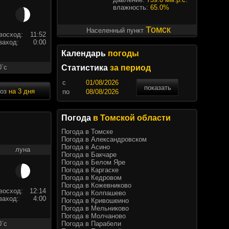
влажность:
65.0%
Томск
Населенный пункт
восход:
11:52
заход:
0:00
Календарь
погоды
0`c
Статистика
за период
c
показать
ноз
на 3 дня
по
Погода
в Томской области
Погода в Томске
Погода в Александровском
Погода в Асино
луна
Погода в Бакчаре
Погода в Белом Яре
Погода в Каргаске
Погода в Кедровом
Погода в Кожевниково
восход:
12:14
Погода в Колпашево
заход:
4:00
Погода в Кривошеино
Погода в Мельниково
Погода в Молчаново
Погода в Парабели
0`c