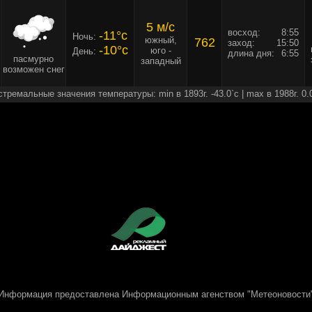
5 м/c
восход:
8:55
-11°c
Ночь:
южный,
762
заход:
15:50
-10°c
юго -
День:
длина дня:
6:55
пасмурно
западный
возможен снег
стремальные значения температуры: min в 1893г. -43.0`c | max в 1988г. 0.
Информация предоставлена
Информационным агенством "Метеоновости