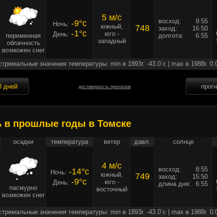
5 м/c
восход:
9:55
-9°c
Ночь:
южный,
748
заход:
16:50
-1°c
юго -
День:
переменная
долгота:
6:55
западный
облачность
возможен снег
стремальные значения температуры: min в 1893г. -43.0`c | max в 1988г. 0.
0 дней
прог
достоверность прогнозов
ь в прошлые годы в Томске
осадки
температура
ветер
давл.
солнце
4 м/c
восход:
8:55
-14°c
Ночь:
южный,
749
заход:
15:50
-9°c
юго -
День:
длина дня:
6:55
пасмурно
восточный
возможен снег
стремальные значения температуры: min в 1893г. -43.0`c | max в 1988г. 0.