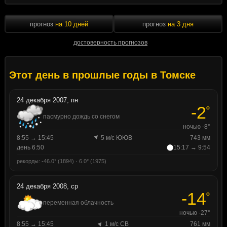
прогноз
на 10 дней
прогноз
на 3 дня
достоверность прогнозов
Этот день в прошлые годы в Томске
24 декабря 2007, пн
-2
°
пасмурно дождь со снегом
ночью -8°
8:55 → 15:45
5 м/с ЮЮВ
743 мм
день 6:50
15:17 → 9:54
рекорды: -46.0° (1894) · 6.0° (1975)
24 декабря 2008, ср
-14
°
переменная облачность
ночью -27°
8:55 → 15:45
1 м/с СВ
761 мм