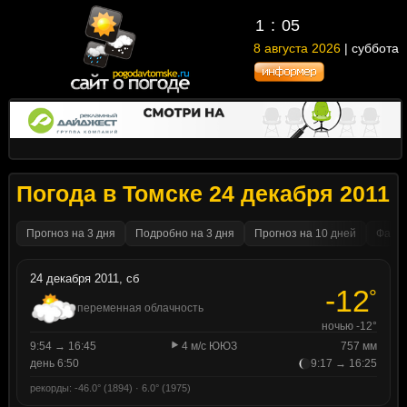
1
05
8 августа 2026
| суббота
Погода в Томске 24 декабря 2011
Прогноз на 3 дня
Подробно на 3 дня
Прогноз на 10 дней
Факти
24 декабря 2011, сб
-12
°
переменная облачность
ночью -12°
9:54 → 16:45
4 м/с ЮЮЗ
757 мм
день 6:50
9:17 → 16:25
рекорды: -46.0° (1894) · 6.0° (1975)