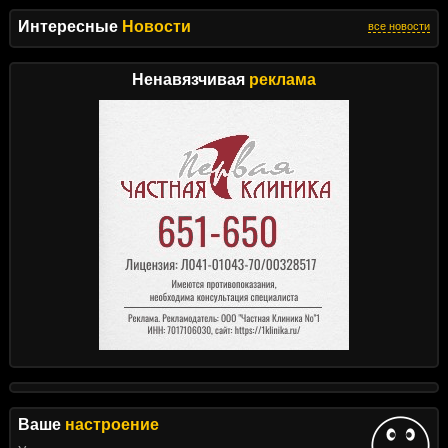
Интересные
Новости
все новости
Ненавязчивая
реклама
Ваше
настроение