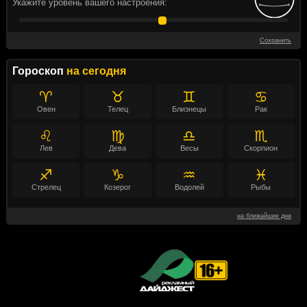
Укажите уровень вашего настроения:
Сохранить
Гороскоп
на сегодня
♈
♉
♊
♋
Овен
Телец
Близнецы
Рак
♌
♍
♎
♏
Лев
Дева
Весы
Скорпион
♐
♑
♒
♓
Стрелец
Козерог
Водолей
Рыбы
на ближайшие дни