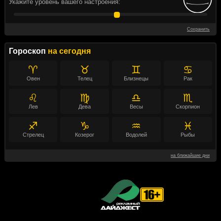
Укажите уровень вашего настроения:
Сохранить
Гороскоп
на сегодня
♈
♉
♊
♋
Овен
Телец
Близнецы
Рак
♌
♍
♎
♏
Лев
Дева
Весы
Скорпион
♐
♑
♒
♓
Стрелец
Козерог
Водолей
Рыбы
на ближайшие дни