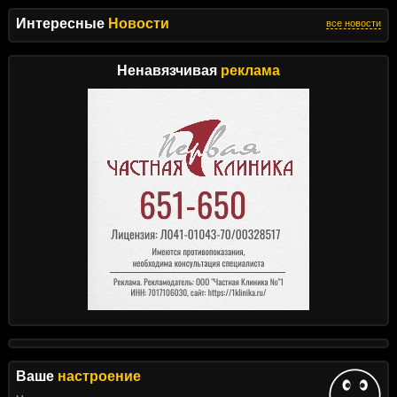
Интересные
Новости
все новости
Ненавязчивая
реклама
Ваше
настроение