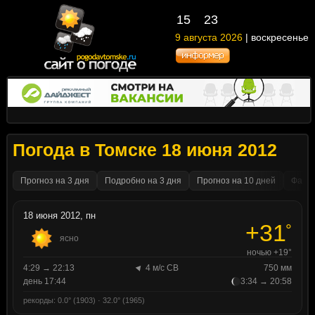
15
:
23
9 августа 2026
| воскресенье
Погода в Томске 18 июня 2012
Прогноз на 3 дня
Подробно на 3 дня
Прогноз на 10 дней
Факти
18 июня 2012, пн
+31
°
ясно
ночью +19°
4:29 → 22:13
4 м/с СВ
750 мм
день 17:44
3:34 → 20:58
рекорды: 0.0° (1903) · 32.0° (1965)