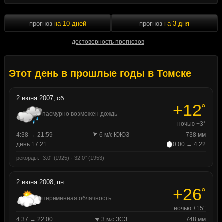
прогноз
на 10 дней
прогноз
на 3 дня
достоверность прогнозов
Этот день в прошлые годы в Томске
2 июня 2007, сб
+12
°
пасмурно возможен дождь
ночью +3°
4:38 → 21:59
6 м/с ЮЮЗ
738 мм
день 17:21
0:00 → 4:22
рекорды: -3.0° (1925) · 32.0° (1953)
2 июня 2008, пн
+26
°
переменная облачность
ночью +15°
4:37 → 22:00
3 м/с ЗСЗ
748 мм