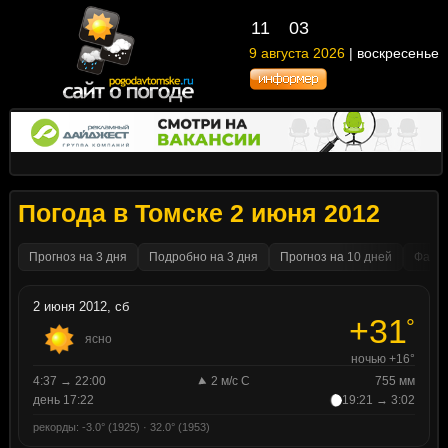
11
03
9 августа 2026
| воскресенье
Погода в Томске 2 июня 2012
Прогноз на 3 дня
Подробно на 3 дня
Прогноз на 10 дней
Факти
2 июня 2012, сб
+31
°
ясно
ночью +16°
4:37 → 22:00
2 м/с С
755 мм
день 17:22
19:21 → 3:02
рекорды: -3.0° (1925) · 32.0° (1953)