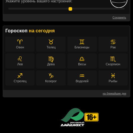
Укажите уровень вашего настроения:
Сохранить
Гороскоп
на сегодня
♈
♉
♊
♋
Овен
Телец
Близнецы
Рак
♌
♍
♎
♏
Лев
Дева
Весы
Скорпион
♐
♑
♒
♓
Стрелец
Козерог
Водолей
Рыбы
на ближайшие дни