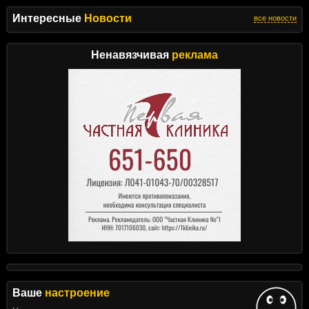
Интересные
Новости
все новости
Ненавязчивая
реклама
Ваше
настроение