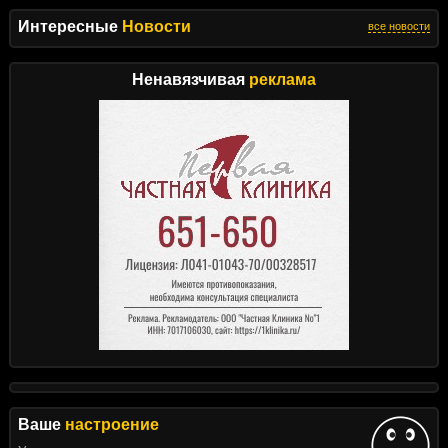
Интересные
Новости
все новости
Ненавязчивая
реклама
Ваше
настроение