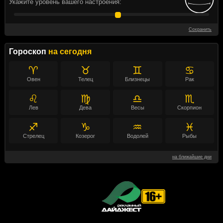
Укажите уровень вашего настроения:
Сохранить
Гороскоп
на сегодня
♈
♉
♊
♋
Овен
Телец
Близнецы
Рак
♌
♍
♎
♏
Лев
Дева
Весы
Скорпион
♐
♑
♒
♓
Стрелец
Козерог
Водолей
Рыбы
на ближайшие дни