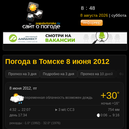
8
48
8 августа 2026
| суббота
Погода в Томске 8 июня 2012
Прогноз на 3 дня
Подробно на 3 дня
Прогноз на 10 дней
Факти
8 июня 2012, пт
+30
°
переменная облачность возможен дождь
ночью +16°
4:32 → 22:07
3 м/с ССЗ
754 мм
день 17:34
0:06 → 9:16
рекорды: -1.0° (1992) · 32.0° (1976)