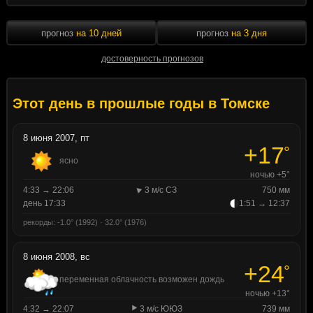
прогноз
на 10 дней
прогноз
на 3 дня
достоверность прогнозов
Этот день в прошлые годы в Томске
8 июня 2007, пт
+17
°
ясно
ночью +5°
4:33 → 22:06
3 м/с СЗ
750 мм
день 17:33
1:51 → 12:37
рекорды: -1.0° (1992) · 32.0° (1976)
8 июня 2008, вс
+24
°
переменная облачность возможен дождь
ночью +13°
4:32 → 22:07
3 м/с ЮЮЗ
739 мм