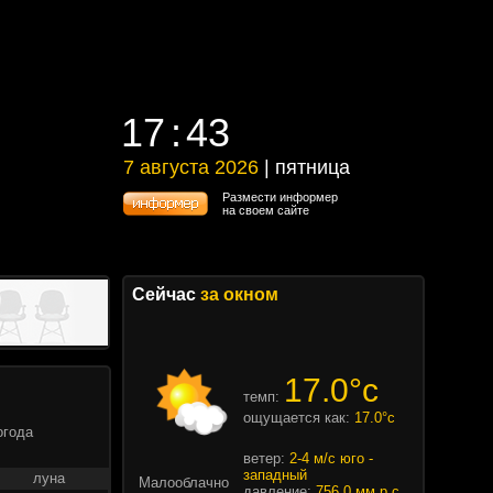
17
:
43
17
:
43
7 августа 2026
| пятница
7 августа 2026 | пятница
Размести информер
на своем сайте
Сейчас
за окном
17.0°c
темп:
ощущается как:
17.0°c
огода
ветер:
2-4 м/с юго -
западный
луна
Малооблачно
давление:
756.0 мм.р.с.