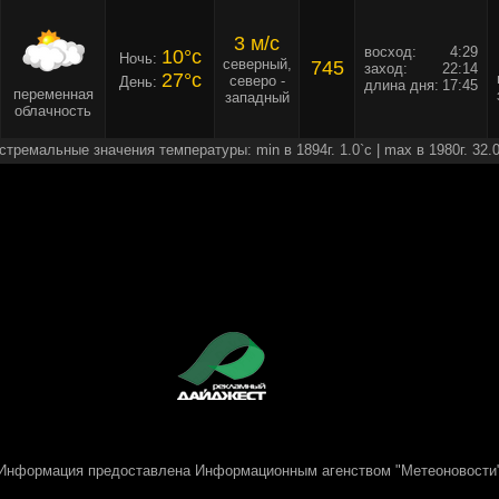
3 м/c
восход:
4:29
10°c
Ночь:
северный,
745
заход:
22:14
27°c
северо -
День:
длина дня:
17:45
переменная
западный
облачность
стремальные значения температуры: min в 1894г. 1.0`c | max в 1980г. 32.0
Информация предоставлена
Информационным агенством "Метеоновости