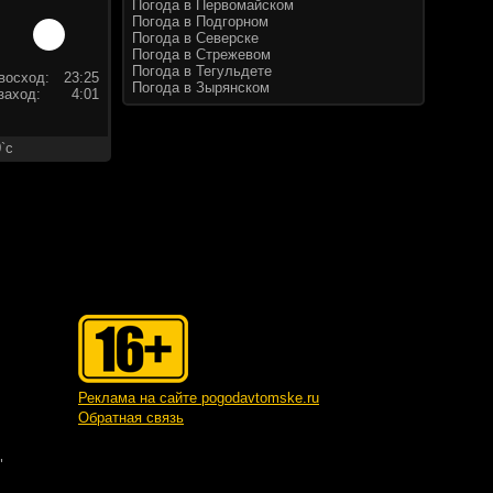
Погода в Первомайском
Погода в Подгорном
Погода в Северске
Погода в Стрежевом
Погода в Тегульдете
восход:
23:25
Погода в Зырянском
заход:
4:01
`c
Реклама на сайте pogodavtomske.ru
Обратная связь
"