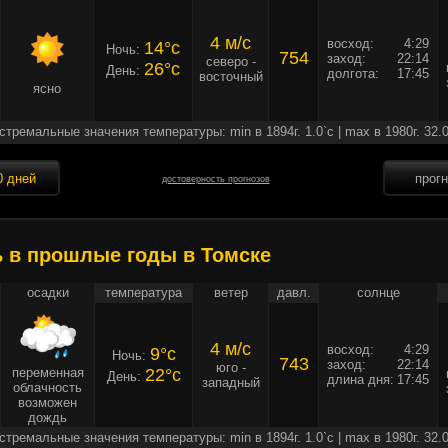
4 м/c
восход:
4:29
14°c
Ночь:
754
заход:
22:14
северо -
26°c
День:
долгота:
17:45
восточный
ясно
стремальные значения температуры: min в 1894г. 1.0`c | max в 1980г. 32.0
0 дней
прог
достоверность прогнозов
ь в прошлые годы в Томске
осадки
температура
ветер
давл.
солнце
4 м/c
восход:
4:29
9°c
Ночь:
743
заход:
22:14
юго -
переменная
22°c
День:
длина дня:
17:45
западный
облачность
возможен
дождь
стремальные значения температуры: min в 1894г. 1.0`c | max в 1980г. 32.0