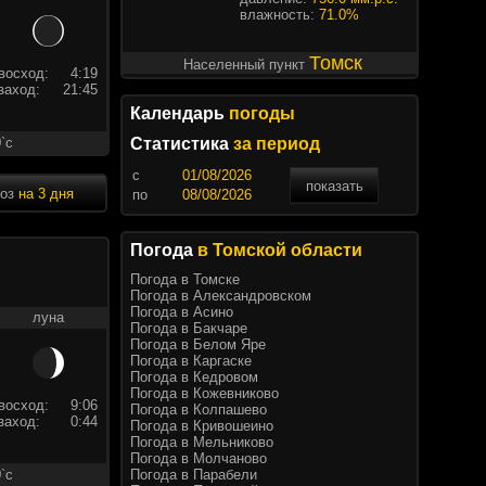
влажность:
71.0%
Томск
Населенный пункт
восход:
4:19
заход:
21:45
Календарь
погоды
`c
Статистика
за период
c
показать
ноз
на 3 дня
по
Погода
в Томской области
Погода в Томске
Погода в Александровском
Погода в Асино
луна
Погода в Бакчаре
Погода в Белом Яре
Погода в Каргаске
Погода в Кедровом
Погода в Кожевниково
восход:
9:06
Погода в Колпашево
заход:
0:44
Погода в Кривошеино
Погода в Мельниково
Погода в Молчаново
Погода в Парабели
`c