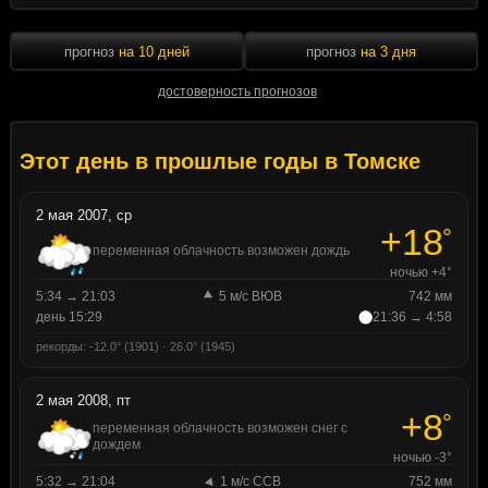
прогноз
на 10 дней
прогноз
на 3 дня
достоверность прогнозов
Этот день в прошлые годы в Томске
2 мая 2007, ср
+18
°
переменная облачность возможен дождь
ночью +4°
5:34 → 21:03
5 м/с ВЮВ
742 мм
день 15:29
21:36 → 4:58
рекорды: -12.0° (1901) · 26.0° (1945)
2 мая 2008, пт
+8
°
переменная облачность возможен снег с
дождем
ночью -3°
5:32 → 21:04
1 м/с ССВ
752 мм