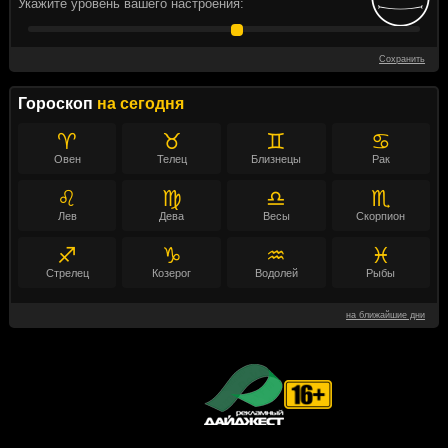
Укажите уровень вашего настроения:
Сохранить
Гороскоп
на сегодня
♈
♉
♊
♋
Овен
Телец
Близнецы
Рак
♌
♍
♎
♏
Лев
Дева
Весы
Скорпион
♐
♑
♒
♓
Стрелец
Козерог
Водолей
Рыбы
на ближайшие дни