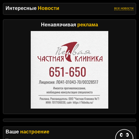
Интересные
Новости
все новости
Ненавязчивая
реклама
Ваше
настроение