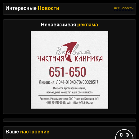
Интересные
Новости
все новости
Ненавязчивая
реклама
Ваше
настроение