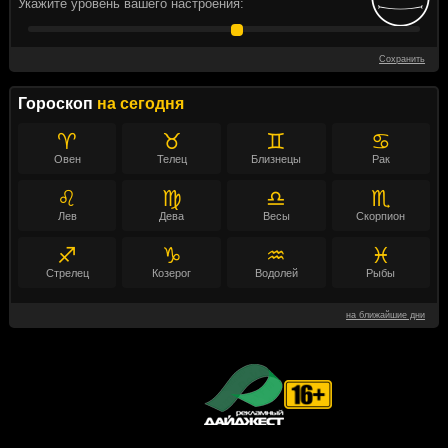
Укажите уровень вашего настроения:
Сохранить
Гороскоп
на сегодня
♈
♉
♊
♋
Овен
Телец
Близнецы
Рак
♌
♍
♎
♏
Лев
Дева
Весы
Скорпион
♐
♑
♒
♓
Стрелец
Козерог
Водолей
Рыбы
на ближайшие дни