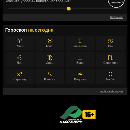
Укажите уровень вашего настроения:
Сохранить
Гороскоп
на сегодня
♈
♉
♊
♋
Овен
Телец
Близнецы
Рак
♌
♍
♎
♏
Лев
Дева
Весы
Скорпион
♐
♑
♒
♓
Стрелец
Козерог
Водолей
Рыбы
на ближайшие дни