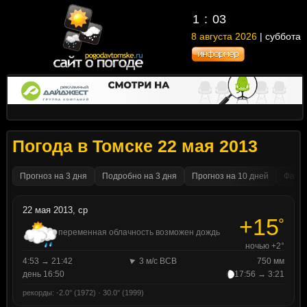
1
03
8 августа 2026
| суббота
Погода в Томске 22 мая 2013
Прогноз на 3 дня
Подробно на 3 дня
Прогноз на 10 дней
Факти
22 мая 2013, ср
+15
°
переменная облачность возможен дождь
ночью +2°
4:53 → 21:42
3 м/с ВСВ
750 мм
день 16:50
17:56 → 3:21
рекорды: -2.0° (1972) · 30.0° (1999)