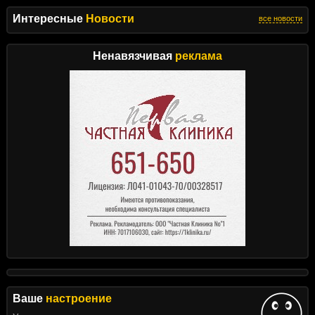
Интересные
Новости
все новости
Ненавязчивая
реклама
Ваше
настроение