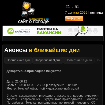
21
51
7 августа 2026
| пятница
Анонсы
в ближайшие дни
Прогноз на 3 дня
Подробно на 3 дня
Прогноз на 10 дней
Факти
Декоративно-прикладное искусство
Дата:
21.06.12
Время:
10.00-18.00 - 20/100р экскурсии: 120/300р
Место:
Томский областной художественный музей
В зале декоративно-прикладного искусства демонстрируются
работы современных художников-прикладников Москвы,
Петербурга, Томска, выполненные во второй половине XX –