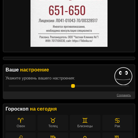
Ваше
настроение
Укажите уровень вашего настроения:
Сохранить
Гороскоп
на сегодня
♈
♉
♊
♋
Овен
Телец
Близнецы
Рак