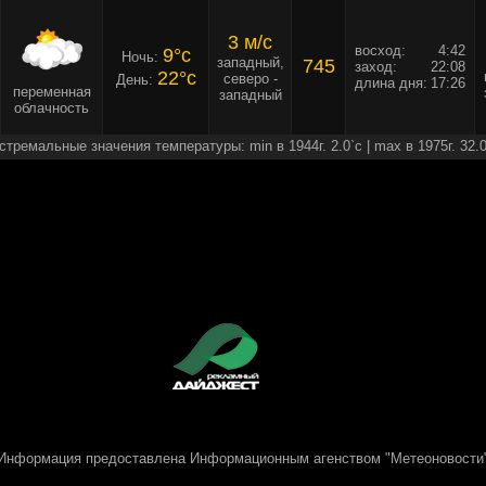
3 м/c
восход:
4:42
9°c
Ночь:
западный,
745
заход:
22:08
22°c
северо -
День:
длина дня:
17:26
переменная
западный
облачность
стремальные значения температуры: min в 1944г. 2.0`c | max в 1975г. 32.0
Информация предоставлена
Информационным агенством "Метеоновости