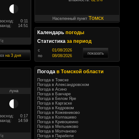
Томск
Населенный пункт
восход:
0:11
заход:
14:51
Календарь
погоды
`c
Статистика
за период
c
показать
ноз
на 3 дня
по
Погода
в Томской области
Погода в Томске
Погода в Александровском
Погода в Асино
луна
Погода в Бакчаре
Погода в Белом Яре
Погода в Каргаске
Погода в Кедровом
Погода в Кожевниково
восход:
0:17
Погода в Колпашево
заход:
14:59
Погода в Кривошеино
Погода в Мельниково
Погода в Молчаново
Погода в Парабели
`c