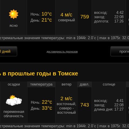
восход:
4:42
10°c
4 м/c
Ночь:
759
заход:
22:08
21°c
северный
День:
долгота:
17:26
ясно
стремальные значения температуры: min в 1944г. 2.0`c | max в 1975г. 32.0
0 дней
прог
достоверность прогнозов
ь в прошлые годы в Томске
осадки
температура
ветер
давл.
солнце
2 м/c
восход:
4:41
22°c
Ночь:
восточный,
743
заход:
22:08
33°c
северо -
День:
длина дня:
17:27
переменная
восточный
облачность
стремальные значения температуры: min в 1944г. 2.0`c | max в 1975г. 32.0