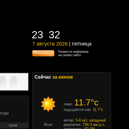
23
32
23
32
7 августа 2026
| пятница
7 августа 2026 | пятница
Размести информер
на своем сайте
Сейчас
за окном
11.7°c
темп:
ощущается как:
11.7°c
огода
ветер:
5-6 м/с западный
Ясно
давление:
758.3 мм.р.с.
луна
влажность:
82.0%