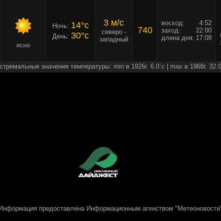
3 м/c
восход:
4:52
14°c
Ночь:
740
заход:
22:00
северо -
30°c
День:
длина дня:
17:08
западный
ясно
стремальные значения температуры: min в 1926г. 6.0`c | max в 1968г. 32.0
Информация предоставлена
Информационным агенством "Метеоновости