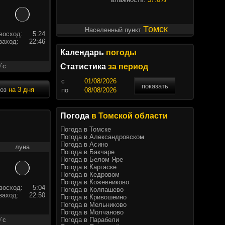
Томск
Населенный пункт
восход:
5:24
заход:
22:46
Календарь
погоды
`c
Статистика
за период
c
показать
ноз
на 3 дня
по
Погода
в Томской области
Погода в Томске
Погода в Александровском
Погода в Асино
луна
Погода в Бакчаре
Погода в Белом Яре
Погода в Каргаске
Погода в Кедровом
Погода в Кожевниково
восход:
5:04
Погода в Колпашево
заход:
22:50
Погода в Кривошеино
Погода в Мельниково
Погода в Молчаново
Погода в Парабели
`c