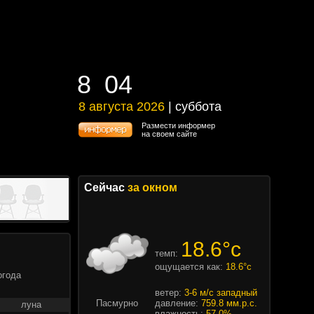
8
:
04
8
:
04
8 августа 2026
| суббота
8 августа 2026 | суббота
Размести информер
на своем сайте
Сейчас
за окном
18.6°c
темп:
ощущается как:
18.6°c
огода
ветер:
3-6 м/с западный
Пасмурно
давление:
759.8 мм.р.с.
луна
влажность:
57.0%