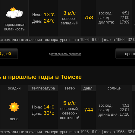
3 м/c
восход:
4:51
13°c
Ночь:
753
заход:
22:00
северо -
24°c
День:
долгота:
17:09
западный
переменная
облачность
стремальные значения температуры: min в 1926г. 6.0`c | max в 1968г. 32.0
0 дней
прог
достоверность прогнозов
ь в прошлые годы в Томске
осадки
температура
ветер
давл.
солнце
5 м/c
восход:
4:51
14°c
Ночь:
северный,
744
заход:
22:01
30°c
северо -
День:
длина дня:
17:10
восточный
ясно
стремальные значения температуры: min в 1926г. 6.0`c | max в 1968г. 32.0