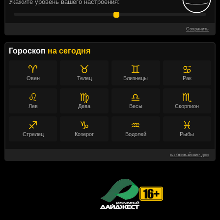
Укажите уровень вашего настроения:
Сохранить
Гороскоп
на сегодня
♈
♉
♊
♋
Овен
Телец
Близнецы
Рак
♌
♍
♎
♏
Лев
Дева
Весы
Скорпион
♐
♑
♒
♓
Стрелец
Козерог
Водолей
Рыбы
на ближайшие дни