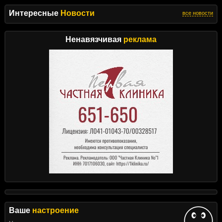
Интересные
Новости
все новости
Ненавязчивая
реклама
Ваше
настроение