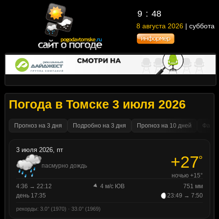
9
48
8 августа 2026
| суббота
Погода в Томске 3 июля 2026
Прогноз на 3 дня
Подробно на 3 дня
Прогноз на 10 дней
Факти
3 июля 2026, пт
+27
°
пасмурно дождь
ночью +15°
4:36 → 22:12
4 м/с ЮВ
751 мм
день 17:35
23:49 → 7:50
рекорды: 3.0° (1970) · 33.0° (1969)