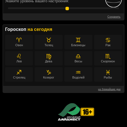
Укажите уровень вашего настроения:
Сохранить
Гороскоп
на сегодня
♈
♉
♊
♋
Овен
Телец
Близнецы
Рак
♌
♍
♎
♏
Лев
Дева
Весы
Скорпион
♐
♑
♒
♓
Стрелец
Козерог
Водолей
Рыбы
на ближайшие дни