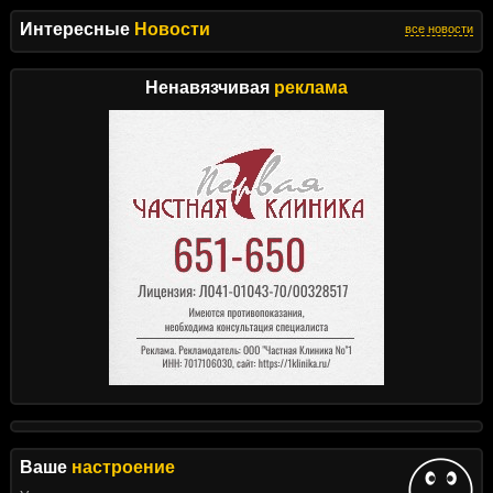
Интересные
Новости
все новости
Ненавязчивая
реклама
Ваше
настроение