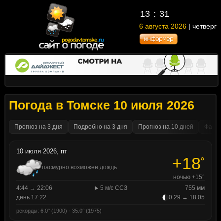
13
31
6 августа 2026
| четверг
Погода в Томске 10 июля 2026
Прогноз на 3 дня
Подробно на 3 дня
Прогноз на 10 дней
Факти
10 июля 2026, пт
+18
°
пасмурно возможен дождь
ночью +15°
4:44 → 22:06
5 м/с ССЗ
755 мм
день 17:22
0:29 → 18:05
рекорды: 6.0° (1900) · 35.0° (1975)