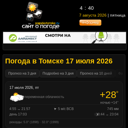
4
40
7 августа 2026
| пятница
Погода в Томске 17 июля 2026
Прогноз на 3 дня
Подробно на 3 дня
Прогноз на 10 дней
Факти
17 июля 2026, пт
+28
°
переменная облачность
ночью +14°
4:55 → 21:57
5 м/с ВСВ
745 мм
день 17:03
8:44 → 23:04
рекорды: 5.0° (1898) · 32.0° (1999)