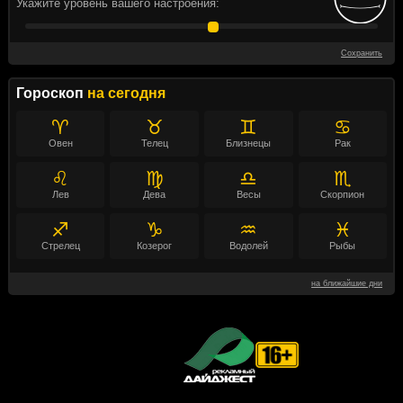
Укажите уровень вашего настроения:
Сохранить
Гороскоп
на сегодня
♈
♉
♊
♋
Овен
Телец
Близнецы
Рак
♌
♍
♎
♏
Лев
Дева
Весы
Скорпион
♐
♑
♒
♓
Стрелец
Козерог
Водолей
Рыбы
на ближайшие дни