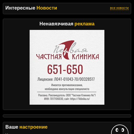
Интересные
Новости
все новости
Ненавязчивая
реклама
Ваше
настроение